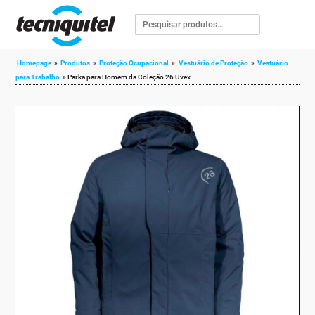
Homepage
»
Produtos
»
Proteção Ocupacional
»
Vestuário de Proteção
»
Vestuário
para Trabalho
»
Parka para Homem da Coleção 26 Uvex