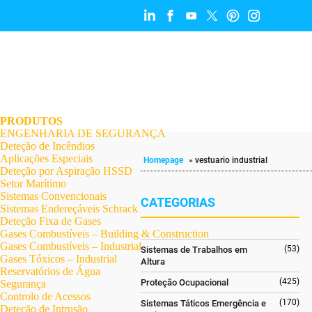
.
.
.
.
.
.
.
PRODUTOS
ENGENHARIA DE SEGURANÇA
Deteção de Incêndios
Aplicações Especiais
Homepage
»
vestuario industrial
Deteção por Aspiração HSSD
Setor Marítimo
Sistemas Convencionais
CATEGORIAS
Sistemas Endereçáveis Schrack
Deteção Fixa de Gases
Gases Combustíveis – Building & Construction
Gases Combustíveis – Industrial
(53)
Sistemas de Trabalhos em
Gases Tóxicos – Industrial
Altura
Reservatórios de Água
(425)
Proteção Ocupacional
Segurança
Controlo de Acessos
(170)
Sistemas Táticos Emergência e
Deteção de Intrusão