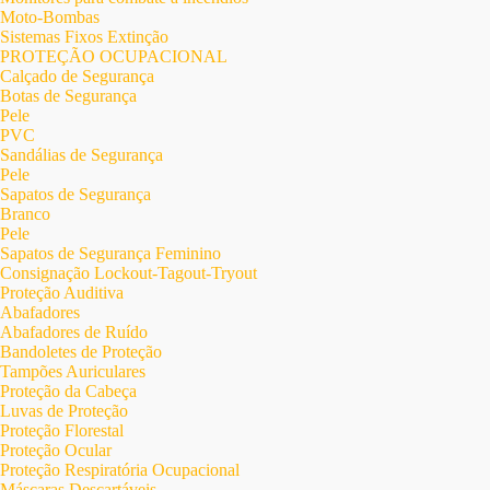
Moto-Bombas
Sistemas Fixos Extinção
PROTEÇÃO OCUPACIONAL
Calçado de Segurança
Botas de Segurança
Pele
PVC
Sandálias de Segurança
Pele
Sapatos de Segurança
Branco
Pele
Sapatos de Segurança Feminino
Consignação Lockout-Tagout-Tryout
Proteção Auditiva
Abafadores
Abafadores de Ruído
Bandoletes de Proteção
Tampões Auriculares
Proteção da Cabeça
Luvas de Proteção
Proteção Florestal
Proteção Ocular
Proteção Respiratória Ocupacional
Máscaras Descartáveis