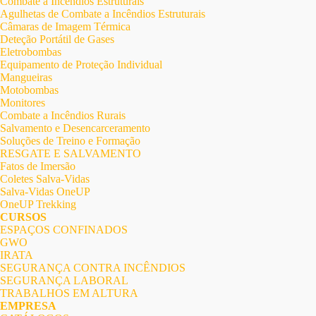
Combate a Incêndios Estruturais
Agulhetas de Combate a Incêndios Estruturais
Câmaras de Imagem Térmica
Deteção Portátil de Gases
Eletrobombas
Equipamento de Proteção Individual
Mangueiras
Motobombas
Monitores
Combate a Incêndios Rurais
Salvamento e Desencarceramento
Soluções de Treino e Formação
RESGATE E SALVAMENTO
Fatos de Imersão
Coletes Salva-Vidas
Salva-Vidas OneUP
OneUP Trekking
CURSOS
ESPAÇOS CONFINADOS
GWO
IRATA
SEGURANÇA CONTRA INCÊNDIOS
SEGURANÇA LABORAL
TRABALHOS EM ALTURA
EMPRESA