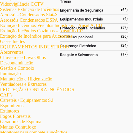
Treino
Videovigilância CCTV
Sistemas Extinção de Incêndios
(62)
Engenharia de Segurança
Aerossóis Condensados Stat-X
(6)
Equipamentos Industriais
Aerossóis Condensados DSPA
Extinção Incêndios Veículos Industriais – Ansul A-101
(57)
Proteção Contra Incêndios
Extinção Incêndios Cozinhas – Ansul R-102
Extinção de Incêndios para Autocarros
(26)
Saúde Ocupacional
Gases Inertes
(24)
Segurança Eletrónica
EQUIPAMENTOS INDUSTRIAIS
Absorventes
(17)
Resgate e Salvamento
Chuveiros e Lava Olhos
Descontaminação
Gestão e Controlo
Iluminação
Manutenção e Higienização
Ventiladores e Extratores
PROTEÇÃO CONTRA INCÊNDIOS
CAF’s
Carretéis / Equipamentos S.I.
Espumíferos
Extintores
Fogos Florestais
Geradores de Espuma
Mantas Contrafogo
Monitores para combate a incêndios