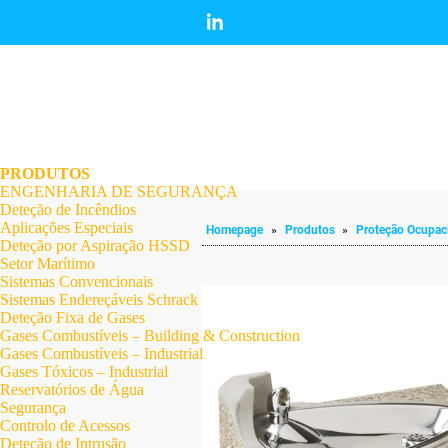
.
.
.
.
.
.
.
PRODUTOS
ENGENHARIA DE SEGURANÇA
Deteção de Incêndios
Aplicações Especiais
Homepage
»
Produtos
»
Proteção Ocupac
Deteção por Aspiração HSSD
Setor Marítimo
Sistemas Convencionais
Sistemas Endereçáveis Schrack
Deteção Fixa de Gases
Gases Combustíveis – Building & Construction
Gases Combustíveis – Industrial
Gases Tóxicos – Industrial
Reservatórios de Água
Segurança
Controlo de Acessos
Deteção de Intrusão