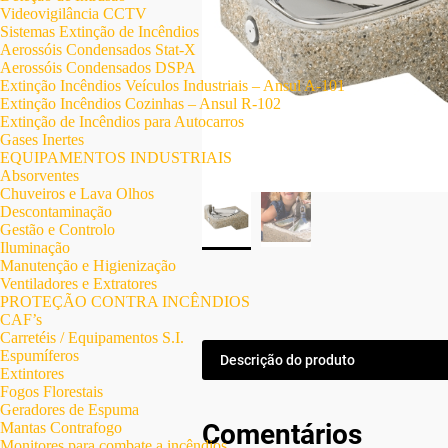
Videovigilância CCTV
Sistemas Extinção de Incêndios
Aerossóis Condensados Stat-X
Aerossóis Condensados DSPA
Extinção Incêndios Veículos Industriais – Ansul A-101
Extinção Incêndios Cozinhas – Ansul R-102
Extinção de Incêndios para Autocarros
Gases Inertes
EQUIPAMENTOS INDUSTRIAIS
Absorventes
Chuveiros e Lava Olhos
Descontaminação
Gestão e Controlo
Iluminação
Manutenção e Higienização
Ventiladores e Extratores
PROTEÇÃO CONTRA INCÊNDIOS
CAF’s
Carretéis / Equipamentos S.I.
Espumíferos
Descrição do produto
Extintores
Fogos Florestais
Geradores de Espuma
Comentários
Mantas Contrafogo
Monitores para combate a incêndios