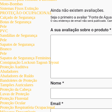
Moto-Bombas
Sistemas Fixos Extinção
Ainda não existem avaliações.
PROTEÇÃO OCUPACIONAL
Calçado de Segurança
Seja o primeiro a avaliar “Fonte de Águ
O seu endereço de email não será publicado.
Cam
Botas de Segurança
Pele
A sua avaliação sobre o produto
*
PVC
Sandálias de Segurança
Pele
Sapatos de Segurança
Branco
Pele
Sapatos de Segurança Feminino
Consignação Lockout-Tagout-Tryout
Proteção Auditiva
Abafadores
Abafadores de Ruído
Bandoletes de Proteção
Nome
*
Tampões Auriculares
Proteção da Cabeça
Luvas de Proteção
Proteção Florestal
Proteção Ocular
Email
*
Proteção Respiratória Ocupacional
Máscaras Descartáveis