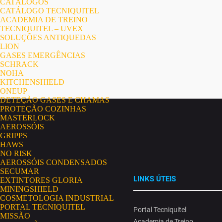
CATÁLOGOS
CATÁLOGO TECNIQUITEL
ACADEMIA DE TREINO
TECNIQUITEL – UVEX
SOLUÇÕES ANTIQUEDAS
LION
GASES EMERGÊNCIAS
SCHRACK
NOHA
KITCHENSHIELD
ONEUP
DETEÇÃO GASES E CHAMAS
PROTEÇÃO COZINHAS
MASTERLOCK
AEROSSÓIS
GRIPPS
HAWS
NO RISK
AEROSSÓIS CONDENSADOS
SECUMAR
LINKS ÚTEIS
EXTINTORES GLORIA
MININGSHIELD
COSMETOLOGIA INDUSTRIAL
PORTAL TECNIQUITEL
Portal Tecniquitel
MISSÃO
Academia de Treino