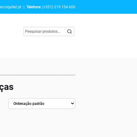
ecniquitel.pt
:: Telefone:
(+351) 219 154 600
nças