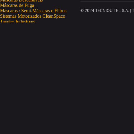
Máscaras de Fuga
Máscaras / Semi-Máscaras e Filtros
© 2024 TECNIQUITEL S.A. | To
Sistemas Motorizados CleanSpace
Tapetes Industriais
Vestuário de Proteção
SAÚDE OCUPACIONAL
Proteção da Pele
Limpeza da Pele
Regeneração da Pele
Desinfeção da Pele
Doseadores
Proteção COVID-19
Telemetria Temperatura
SEGURANÇA ELETRÓNICA
Despistagem / Confirmação Alcoolemia
Deteção de Drogas
Deteção Portátil de Gases
Equipamentos de Tracking
Estações Meteorológicas
STA
Acesso a Espaços Confinados
Equipamentos para Trabalhos em Altura
Soluções Anti-Quedas
STET