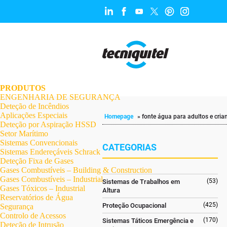
.
.
.
.
.
.
.
PRODUTOS
ENGENHARIA DE SEGURANÇA
Deteção de Incêndios
Aplicações Especiais
Homepage
»
fonte água para adultos e cria
Deteção por Aspiração HSSD
Setor Marítimo
Sistemas Convencionais
CATEGORIAS
Sistemas Endereçáveis Schrack
Deteção Fixa de Gases
Gases Combustíveis – Building & Construction
Gases Combustíveis – Industrial
(53)
Sistemas de Trabalhos em
Gases Tóxicos – Industrial
Altura
Reservatórios de Água
(425)
Proteção Ocupacional
Segurança
Controlo de Acessos
(170)
Sistemas Táticos Emergência e
Deteção de Intrusão