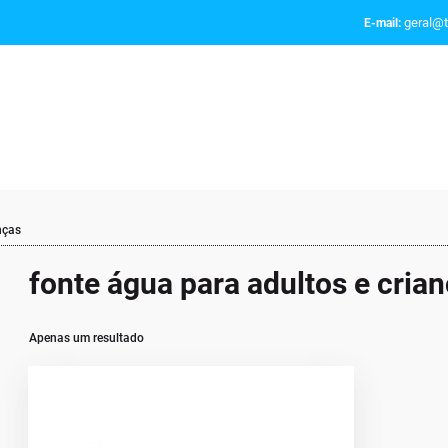
geral@t
E-mail:
nças
fonte água para adultos e cria
Apenas um resultado