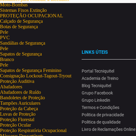
Moto-Bombas
Sistemas Fixos Extinção
PROTEÇÃO OCUPACIONAL
Calçado de Segurança
Botas de Segurança
Pele
PVC
Sandálias de Segurança
Pele
LINKS ÚTEIS
Sapatos de Segurança
Branco
Pele
Sapatos de Segurança Feminino
Portal Tecniquitel
Consignação Lockout-Tagout-Tryout
Academia de Treino
Proteção Auditiva
Blog Tecniquitel
Abafadores
Abafadores de Ruído
Grupo Facebook
Bandoletes de Proteção
Grupo Linkedin
Tampões Auriculares
Termos e Condições
Proteção da Cabeça
Luvas de Proteção
Politica de privacidade
Proteção Florestal
Politica de qualidade
Proteção Ocular
Livro de Reclamações Online
Proteção Respiratória Ocupacional
Máscaras Descartáveis