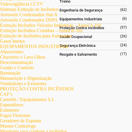
Treino
Videovigilância CCTV
Sistemas Extinção de Incêndios
(62)
Engenharia de Segurança
Aerossóis Condensados Stat-X
(6)
Equipamentos Industriais
Aerossóis Condensados DSPA
Extinção Incêndios Veículos Industriais – Ansul A-101
(57)
Proteção Contra Incêndios
Extinção Incêndios Cozinhas – Ansul R-102
Extinção de Incêndios para Autocarros
(26)
Saúde Ocupacional
Gases Inertes
(24)
Segurança Eletrónica
EQUIPAMENTOS INDUSTRIAIS
Absorventes
(17)
Resgate e Salvamento
Chuveiros e Lava Olhos
Descontaminação
Gestão e Controlo
Iluminação
Manutenção e Higienização
Ventiladores e Extratores
PROTEÇÃO CONTRA INCÊNDIOS
CAF’s
Carretéis / Equipamentos S.I.
Espumíferos
Extintores
Fogos Florestais
Geradores de Espuma
Mantas Contrafogo
Monitores para combate a incêndios