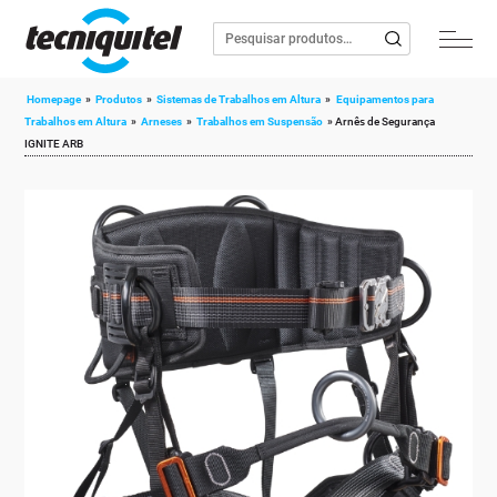
Homepage
»
Produtos
»
Sistemas de Trabalhos em Altura
»
Equipamentos para
Trabalhos em Altura
»
Arneses
»
Trabalhos em Suspensão
»
Arnês de Segurança
IGNITE ARB