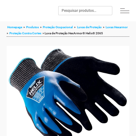
Homepage
»
Produtos
»
Proteção Ocupacional
»
Luvas de Proteção
»
Luvas Hexarmor
»
Proteção Contra Cortes
»
Luva de Proteção HexArmor® Helix® 2065