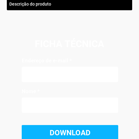
Descrição do produto
FICHA TÉCNICA
Endereço de e-mail
*
Nome
*