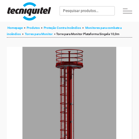
Homepage
»
Produtos
»
Proteção Contra Incêndios
»
Monitores para combate a
incêndios
»
Torres para Monitor
»
Torre para Monitor Plataforma Singela 10,0m