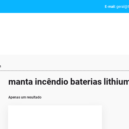
geral@t
E-mail:
m
manta incêndio baterias lithiu
Apenas um resultado