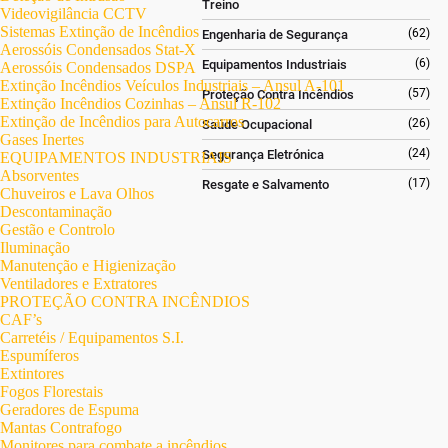
Treino
Videovigilância CCTV
Sistemas Extinção de Incêndios
(62)
Engenharia de Segurança
Aerossóis Condensados Stat-X
(6)
Equipamentos Industriais
Aerossóis Condensados DSPA
Extinção Incêndios Veículos Industriais – Ansul A-101
(57)
Proteção Contra Incêndios
Extinção Incêndios Cozinhas – Ansul R-102
Extinção de Incêndios para Autocarros
(26)
Saúde Ocupacional
Gases Inertes
(24)
Segurança Eletrónica
EQUIPAMENTOS INDUSTRIAIS
Absorventes
(17)
Resgate e Salvamento
Chuveiros e Lava Olhos
Descontaminação
Gestão e Controlo
Iluminação
Manutenção e Higienização
Ventiladores e Extratores
PROTEÇÃO CONTRA INCÊNDIOS
CAF’s
Carretéis / Equipamentos S.I.
Espumíferos
Extintores
Fogos Florestais
Geradores de Espuma
Mantas Contrafogo
Monitores para combate a incêndios