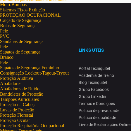
Moto-Bombas
Sistemas Fixos Extinção
PROTEÇÃO OCUPACIONAL
Calçado de Segurança
Botas de Segurança
Pele
PVC
Sandálias de Segurança
Pele
LINKS ÚTEIS
Sapatos de Segurança
Branco
Pele
Sapatos de Segurança Feminino
Portal Tecniquitel
Consignação Lockout-Tagout-Tryout
Academia de Treino
Proteção Auditiva
Blog Tecniquitel
Abafadores
Abafadores de Ruído
Grupo Facebook
Bandoletes de Proteção
Grupo Linkedin
Tampões Auriculares
Termos e Condições
Proteção da Cabeça
Luvas de Proteção
Politica de privacidade
Proteção Florestal
Politica de qualidade
Proteção Ocular
Livro de Reclamações Online
Proteção Respiratória Ocupacional
Máscaras Descartáveis