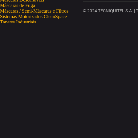
Máscaras de Fuga
Máscaras / Semi-Máscaras e Filtros
© 2024 TECNIQUITEL S.A. | To
Sistemas Motorizados CleanSpace
Tapetes Industriais
Vestuário de Proteção
SAÚDE OCUPACIONAL
Proteção da Pele
Limpeza da Pele
Regeneração da Pele
Desinfeção da Pele
Doseadores
Proteção COVID-19
Telemetria Temperatura
SEGURANÇA ELETRÓNICA
Despistagem / Confirmação Alcoolemia
Deteção de Drogas
Deteção Portátil de Gases
Equipamentos de Tracking
Estações Meteorológicas
STA
Acesso a Espaços Confinados
Equipamentos para Trabalhos em Altura
Soluções Anti-Quedas
STET