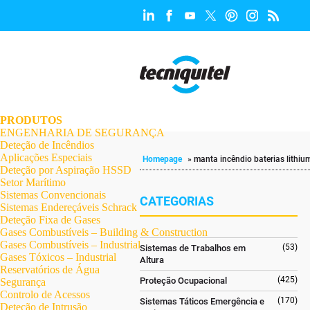
.
.
.
.
.
.
.
PRODUTOS
ENGENHARIA DE SEGURANÇA
Deteção de Incêndios
Aplicações Especiais
Homepage
»
manta incêndio baterias lithiu
Deteção por Aspiração HSSD
Setor Marítimo
Sistemas Convencionais
CATEGORIAS
Sistemas Endereçáveis Schrack
Deteção Fixa de Gases
Gases Combustíveis – Building & Construction
Gases Combustíveis – Industrial
(53)
Sistemas de Trabalhos em
Gases Tóxicos – Industrial
Altura
Reservatórios de Água
(425)
Proteção Ocupacional
Segurança
Controlo de Acessos
(170)
Sistemas Táticos Emergência e
Deteção de Intrusão