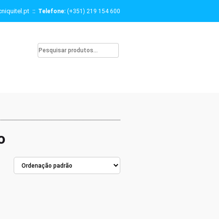
niquitel.pt
:: Telefone:
(+351) 219 154 600
o