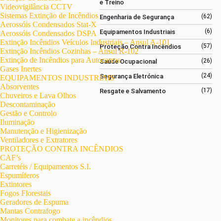
e Treino
Videovigilância CCTV
Sistemas Extinção de Incêndios
(62)
Engenharia de Segurança
Aerossóis Condensados Stat-X
(6)
Equipamentos Industriais
Aerossóis Condensados DSPA
Extinção Incêndios Veículos Industriais – Ansul A-101
(57)
Proteção Contra Incêndios
Extinção Incêndios Cozinhas – Ansul R-102
Extinção de Incêndios para Autocarros
(26)
Saúde Ocupacional
Gases Inertes
(24)
Segurança Eletrónica
EQUIPAMENTOS INDUSTRIAIS
Absorventes
(17)
Resgate e Salvamento
Chuveiros e Lava Olhos
Descontaminação
Gestão e Controlo
Iluminação
Manutenção e Higienização
Ventiladores e Extratores
PROTEÇÃO CONTRA INCÊNDIOS
CAF’s
Carretéis / Equipamentos S.I.
Espumíferos
Extintores
Fogos Florestais
Geradores de Espuma
Mantas Contrafogo
Monitores para combate a incêndios