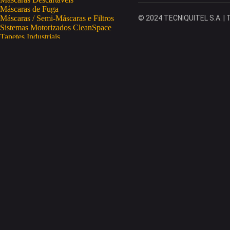
Máscaras de Fuga
Máscaras / Semi-Máscaras e Filtros
© 2024 TECNIQUITEL S.A. | T
Sistemas Motorizados CleanSpace
Tapetes Industriais
Vestuário de Proteção
SAÚDE OCUPACIONAL
Proteção da Pele
Limpeza da Pele
Regeneração da Pele
Desinfeção da Pele
Doseadores
Proteção COVID-19
Telemetria Temperatura
SEGURANÇA ELETRÓNICA
Despistagem / Confirmação Alcoolemia
Deteção de Drogas
Deteção Portátil de Gases
Equipamentos de Tracking
Estações Meteorológicas
STA
Acesso a Espaços Confinados
Equipamentos para Trabalhos em Altura
Soluções Anti-Quedas
STET