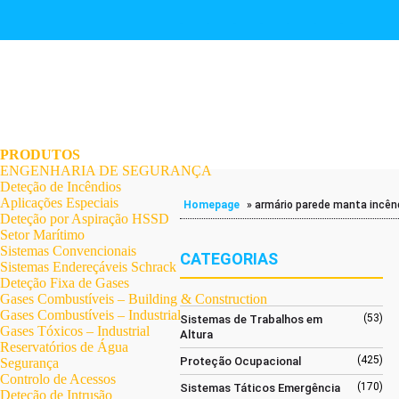
.
.
.
.
.
.
.
PRODUTOS
ENGENHARIA DE SEGURANÇA
Deteção de Incêndios
Aplicações Especiais
Homepage
»
armário parede manta incên
Deteção por Aspiração HSSD
Setor Marítimo
Sistemas Convencionais
CATEGORIAS
Sistemas Endereçáveis Schrack
Deteção Fixa de Gases
Gases Combustíveis – Building & Construction
Gases Combustíveis – Industrial
(53)
Sistemas de Trabalhos em
Gases Tóxicos – Industrial
Altura
Reservatórios de Água
(425)
Proteção Ocupacional
Segurança
Controlo de Acessos
(170)
Sistemas Táticos Emergência
Deteção de Intrusão