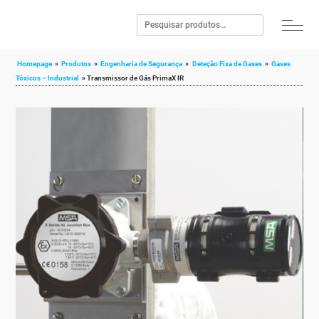
Homepage
»
Produtos
»
Engenharia de Segurança
»
Deteção Fixa de Gases
»
Gases
Tóxicos – Industrial
»
Transmissor de Gás PrimaX IR