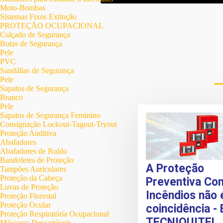
Moto-Bombas
Sistemas Fixos Extinção
PROTEÇÃO OCUPACIONAL
Calçado de Segurança
Botas de Segurança
Pele
PVC
Sandálias de Segurança
Pele
Sapatos de Segurança
Branco
Pele
Sapatos de Segurança Feminino
Consignação Lockout-Tagout-Tryout
Proteção Auditiva
Abafadores
Abafadores de Ruído
Bandoletes de Proteção
A Proteção
Tampões Auriculares
Proteção da Cabeça
Preventiva Con
Luvas de Proteção
Incêndios não
Proteção Florestal
Proteção Ocular
coincidência - 
Proteção Respiratória Ocupacional
TECNIQUITEL
Máscaras Descartáveis