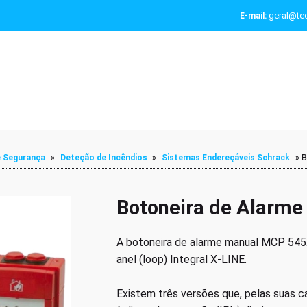
geral@tec
E-mail:
e Segurança
»
Deteção de Incêndios
»
Sistemas Endereçáveis Schrack
»
B
Botoneira de Alarm
A botoneira de alarme manual MCP 545X
anel (loop) Integral X-LINE.
Existem três versões que, pelas suas c