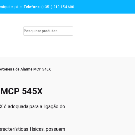
niquitel.pt
:: Telefone:
(+351) 219 154 600
otoneira de Alarme MCP 545X
e MCP 545X
 é adequada para a ligação do
aracterísticas físicas, possuem