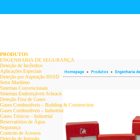
.
.
.
.
.
.
.
PRODUTOS
ENGENHARIA DE SEGURANÇA
Deteção de Incêndios
Aplicações Especiais
Homepage
»
Produtos
»
Engenharia d
Deteção por Aspiração HSSD
Setor Marítimo
Sistemas Convencionais
Sistemas Endereçáveis Schrack
Deteção Fixa de Gases
Gases Combustíveis – Building & Construction
Gases Combustíveis – Industrial
Gases Tóxicos – Industrial
Reservatórios de Água
Segurança
Controlo de Acessos
Deteção de Intrusão