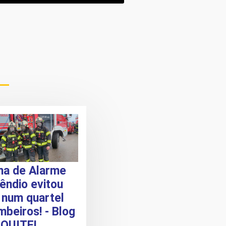
ma de Alarme
êndio evitou
 num quartel
beiros! - Blog
IQUITEL