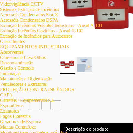
Videovigilância CCTV
Sistemas Extinção de Incêndios
Aerossóis Condensados Stat-X
Aerossóis Condensados DSPA
Extinção Incêndios Veículos Industriais – Ansul A-101
Extinção Incêndios Cozinhas – Ansul R-102
Extinção de Incêndios para Autocarros
Gases Inertes
EQUIPAMENTOS INDUSTRIAIS
Absorventes
Chuveiros e Lava Olhos
Descontaminação
Gestão e Controlo
Iluminação
Manutenção e Higienização
Ventiladores e Extratores
PROTEÇÃO CONTRA INCÊNDIOS
CAF’s
Carretéis / Equipamentos S.I.
Espumíferos
Extintores
Fogos Florestais
Geradores de Espuma
Mantas Contrafogo
Descrição do produto
Monitores para combate a incêndios