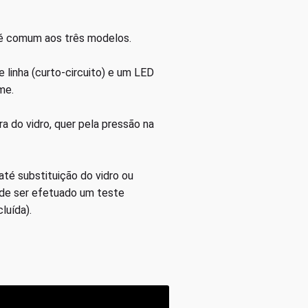
e é comum aos três modelos.
 linha (curto-circuito) e um LED
me.
a do vidro, quer pela pressão na
té substituição do vidro ou
ode ser efetuado um teste
luída).