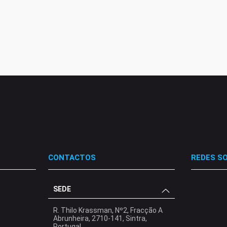
CONTACTOS
REDES SO
SEDE
.
.
.
R. Thilo Krassman, Nº2, Fracção A
Abrunheira, 2710-141, Sintra,
Portugal