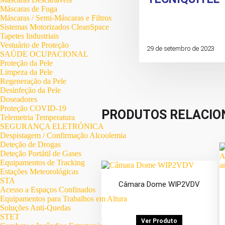
Máscaras de Fuga
Máscaras / Semi-Máscaras e Filtros
Sistemas Motorizados CleanSpace
Tapetes Industriais
Vestuário de Proteção
29 de setembro de 2023
SAÚDE OCUPACIONAL
Proteção da Pele
Limpeza da Pele
Regeneração da Pele
Desinfeção da Pele
Doseadores
Proteção COVID-19
PRODUTOS RELACIO
Telemetria Temperatura
SEGURANÇA ELETRÓNICA
Despistagem / Confirmação Alcoolemia
Deteção de Drogas
Deteção Portátil de Gases
Equipamentos de Tracking
Estações Meteorológicas
STA
Câmara Dome WIP2VDV
Acesso a Espaços Confinados
Equipamentos para Trabalhos em Altura
Soluções Anti-Quedas
STET
Ver Produto