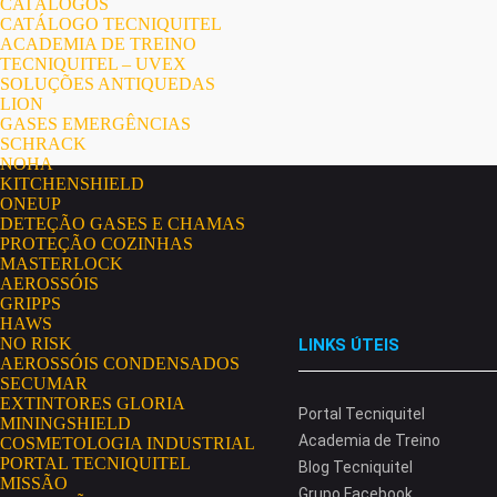
CATÁLOGOS
CATÁLOGO TECNIQUITEL
ACADEMIA DE TREINO
TECNIQUITEL – UVEX
SOLUÇÕES ANTIQUEDAS
LION
GASES EMERGÊNCIAS
SCHRACK
NOHA
KITCHENSHIELD
ONEUP
DETEÇÃO GASES E CHAMAS
PROTEÇÃO COZINHAS
MASTERLOCK
AEROSSÓIS
GRIPPS
HAWS
NO RISK
LINKS ÚTEIS
AEROSSÓIS CONDENSADOS
SECUMAR
EXTINTORES GLORIA
Portal Tecniquitel
MININGSHIELD
Academia de Treino
COSMETOLOGIA INDUSTRIAL
PORTAL TECNIQUITEL
Blog Tecniquitel
MISSÃO
Grupo Facebook