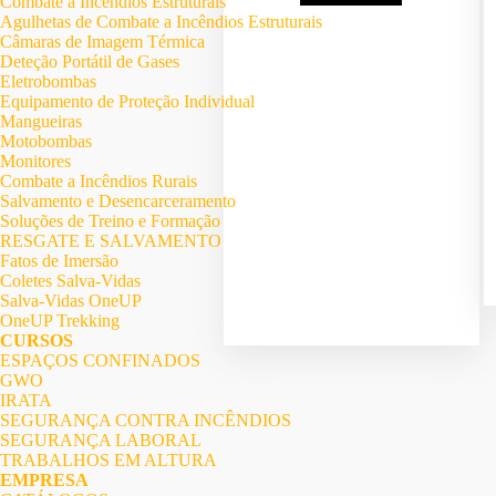
Combate a Incêndios Estruturais
Agulhetas de Combate a Incêndios Estruturais
Câmaras de Imagem Térmica
Deteção Portátil de Gases
Eletrobombas
Equipamento de Proteção Individual
Mangueiras
Motobombas
Monitores
Combate a Incêndios Rurais
Salvamento e Desencarceramento
Soluções de Treino e Formação
RESGATE E SALVAMENTO
Fatos de Imersão
Coletes Salva-Vidas
Salva-Vidas OneUP
OneUP Trekking
CURSOS
ESPAÇOS CONFINADOS
GWO
IRATA
SEGURANÇA CONTRA INCÊNDIOS
SEGURANÇA LABORAL
TRABALHOS EM ALTURA
EMPRESA