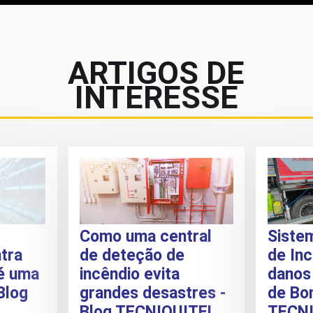
ARTIGOS DE
INTERESSE
Como uma central
Siste
tra
de deteção de
de Inc
 é uma
incêndio evita
danos
Blog
grandes desastres -
de Bom
Blog TECNIQUITEL
TECN