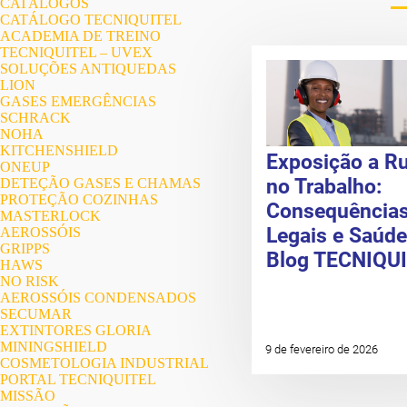
CATÁLOGOS
CATÁLOGO TECNIQUITEL
ACADEMIA DE TREINO
TECNIQUITEL – UVEX
SOLUÇÕES ANTIQUEDAS
LION
GASES EMERGÊNCIAS
SCHRACK
NOHA
KITCHENSHIELD
Exposição a R
ONEUP
no Trabalho:
DETEÇÃO GASES E CHAMAS
PROTEÇÃO COZINHAS
Consequência
MASTERLOCK
Legais e Saúde
AEROSSÓIS
GRIPPS
Blog TECNIQU
HAWS
NO RISK
AEROSSÓIS CONDENSADOS
SECUMAR
EXTINTORES GLORIA
MININGSHIELD
9 de fevereiro de 2026
COSMETOLOGIA INDUSTRIAL
PORTAL TECNIQUITEL
MISSÃO