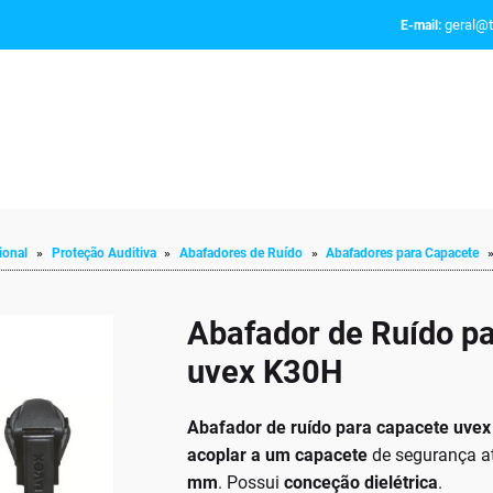
geral@t
E-mail:
ional
»
Proteção Auditiva
»
Abafadores de Ruído
»
Abafadores para Capacete
Abafador de Ruído p
uvex K30H
Abafador de ruído para capacete uve
acoplar a um capacete
de segurança a
mm
. Possui
conceção dielétrica
.