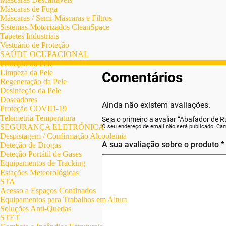
Máscaras de Fuga
Máscaras / Semi-Máscaras e Filtros
Sistemas Motorizados CleanSpace
Tapetes Industriais
Vestuário de Proteção
SAÚDE OCUPACIONAL
Proteção da Pele
Limpeza da Pele
Comentários
Regeneração da Pele
Desinfeção da Pele
Doseadores
Ainda não existem avaliações.
Proteção COVID-19
Telemetria Temperatura
Seja o primeiro a avaliar “Abafador de
SEGURANÇA ELETRÓNICA
O seu endereço de email não será publicado.
Cam
Despistagem / Confirmação Alcoolemia
A sua avaliação sobre o produto
*
Deteção de Drogas
Deteção Portátil de Gases
Equipamentos de Tracking
Estações Meteorológicas
STA
Acesso a Espaços Confinados
Equipamentos para Trabalhos em Altura
Soluções Anti-Quedas
STET