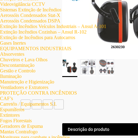
Videovigilância CCTV
Sistemas Extinção de Incêndios
Aerossóis Condensados Stat-X
Aerossóis Condensados DSPA
Extinção Incêndios Veículos Industriais – Ansul A-101
Extinção Incêndios Cozinhas – Ansul R-102
Extinção de Incêndios para Autocarros
Gases Inertes
EQUIPAMENTOS INDUSTRIAIS
Absorventes
Chuveiros e Lava Olhos
Descontaminação
Gestão e Controlo
Iluminação
Manutenção e Higienização
Ventiladores e Extratores
PROTEÇÃO CONTRA INCÊNDIOS
CAF’s
Carretéis / Equipamentos S.I.
Espumíferos
Extintores
Fogos Florestais
Geradores de Espuma
Descrição do produto
Mantas Contrafogo
Monitores para combate a incêndios