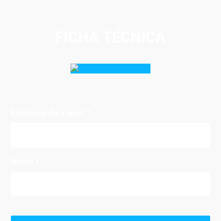
FICHA TÉCNICA
Endereço de e-mail
*
Nome
*