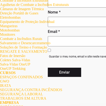
Combate a Incêndios Estruturais
Agulhetas de Combate a Incêndios Estruturais
Câmaras de Imagem Térmica
Nome
*
Deteção Portátil de Gases
Eletrobombas
Equipamento de Proteção Individual
Mangueiras
Motobombas
Email
*
Monitores
Combate a Incêndios Rurais
Salvamento e Desencarceramento
Soluções de Treino e Formação
RESGATE E SALVAMENTO
Fatos de Imersão
Guardar o meu nome, email e site neste nav
Coletes Salva-Vidas
Salva-Vidas OneUP
OneUP Trekking
CURSOS
ESPAÇOS CONFINADOS
GWO
IRATA
SEGURANÇA CONTRA INCÊNDIOS
SEGURANÇA LABORAL
TRABALHOS EM ALTURA
EMPRESA