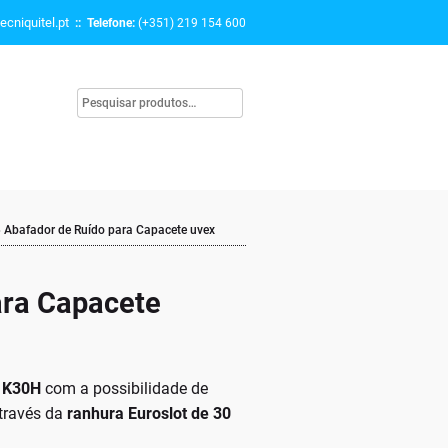
ecniquitel.pt
:: Telefone:
(+351) 219 154 600
»
Abafador de Ruído para Capacete uvex
ara Capacete
x K30H
com a possibilidade de
través da
ranhura Euroslot de 30