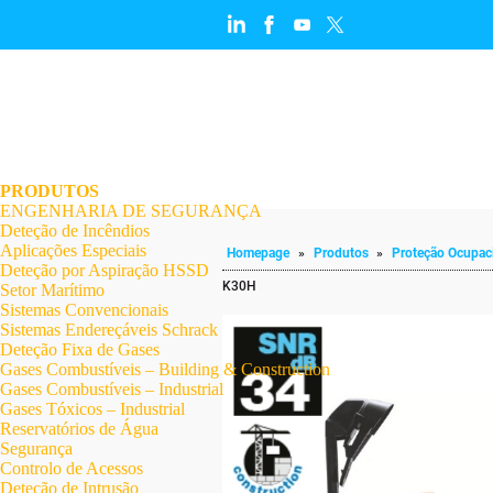
.
.
.
.
.
.
.
PRODUTOS
ENGENHARIA DE SEGURANÇA
Deteção de Incêndios
Aplicações Especiais
Homepage
»
Produtos
»
Proteção Ocupac
Deteção por Aspiração HSSD
K30H
Setor Marítimo
Sistemas Convencionais
Sistemas Endereçáveis Schrack
Deteção Fixa de Gases
Gases Combustíveis – Building & Construction
Gases Combustíveis – Industrial
Gases Tóxicos – Industrial
Reservatórios de Água
Segurança
Controlo de Acessos
Deteção de Intrusão