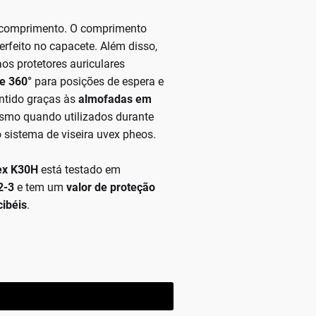
o comprimento. O comprimento
erfeito no capacete. Além disso,
os protetores auriculares
e 360°
para posições de espera e
antido graças às
almofadas em
smo quando utilizados durante
 sistema de viseira uvex pheos.
vex K30H
está testado em
2-3
e tem um
valor de proteção
cibéis
.