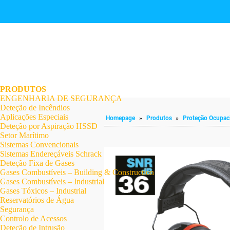
.
.
.
.
.
.
.
PRODUTOS
ENGENHARIA DE SEGURANÇA
Deteção de Incêndios
Aplicações Especiais
Homepage
»
Produtos
»
Proteção Ocupac
Deteção por Aspiração HSSD
Setor Marítimo
Sistemas Convencionais
Sistemas Endereçáveis Schrack
Deteção Fixa de Gases
Gases Combustíveis – Building & Construction
Gases Combustíveis – Industrial
Gases Tóxicos – Industrial
Reservatórios de Água
Segurança
Controlo de Acessos
Deteção de Intrusão