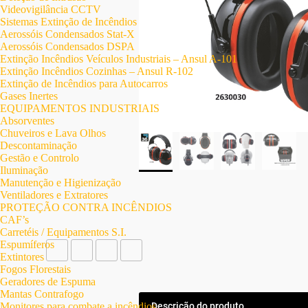
Videovigilância CCTV
Sistemas Extinção de Incêndios
Aerossóis Condensados Stat-X
Aerossóis Condensados DSPA
Extinção Incêndios Veículos Industriais – Ansul A-101
Extinção Incêndios Cozinhas – Ansul R-102
Extinção de Incêndios para Autocarros
Gases Inertes
EQUIPAMENTOS INDUSTRIAIS
Absorventes
Chuveiros e Lava Olhos
Descontaminação
Gestão e Controlo
Iluminação
Manutenção e Higienização
Ventiladores e Extratores
PROTEÇÃO CONTRA INCÊNDIOS
CAF’s
Carretéis / Equipamentos S.I.
Espumíferos
Extintores
Fogos Florestais
Geradores de Espuma
Mantas Contrafogo
Monitores para combate a incêndios
Descrição do produto