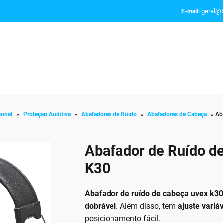
geral@t
E-mail:
ional
»
Proteção Auditiva
»
Abafadores de Ruído
»
Abafadores de Cabeça
»
Ab
Abafador de Ruído d
K30
Abafador de ruído de cabeça uvex k3
dobrável
. Além disso, tem
ajuste vari
posicionamento fácil.