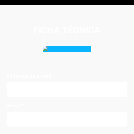
FICHA TÉCNICA
Endereço de e-mail
*
Nome
*