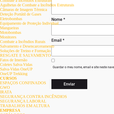
Combate a Incêndios Estruturais
Agulhetas de Combate a Incêndios Estruturais
Câmaras de Imagem Térmica
Deteção Portátil de Gases
Eletrobombas
Nome
*
Equipamento de Proteção Individual
Mangueiras
Motobombas
Monitores
Email
*
Combate a Incêndios Rurais
Salvamento e Desencarceramento
Soluções de Treino e Formação
RESGATE E SALVAMENTO
Fatos de Imersão
Coletes Salva-Vidas
Guardar o meu nome, email e site neste nav
Salva-Vidas OneUP
OneUP Trekking
CURSOS
ESPAÇOS CONFINADOS
GWO
IRATA
SEGURANÇA CONTRA INCÊNDIOS
SEGURANÇA LABORAL
TRABALHOS EM ALTURA
EMPRESA