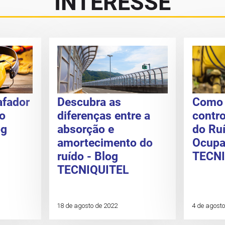
INTERESSE
afador
Descubra as
Como 
o
diferenças entre a
contro
og
absorção e
do Ru
amortecimento do
Ocupac
ruído - Blog
TECNI
TECNIQUITEL
18 de agosto de 2022
4 de agosto