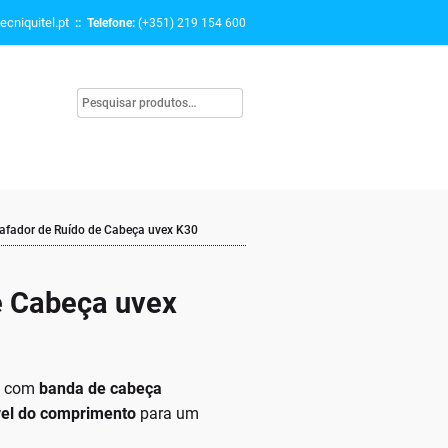
ecniquitel.pt
:: Telefone:
(+351) 219 154 600
afador de Ruído de Cabeça uvex K30
e Cabeça uvex
0
com
banda de cabeça
ável do comprimento
para um