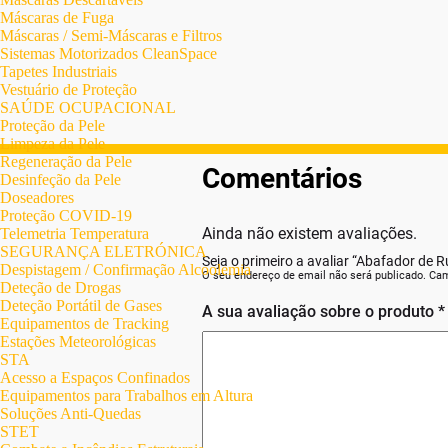
Máscaras de Fuga
Máscaras / Semi-Máscaras e Filtros
Sistemas Motorizados CleanSpace
Tapetes Industriais
Vestuário de Proteção
SAÚDE OCUPACIONAL
Proteção da Pele
Limpeza da Pele
Regeneração da Pele
Comentários
Desinfeção da Pele
Doseadores
Proteção COVID-19
Ainda não existem avaliações.
Telemetria Temperatura
SEGURANÇA ELETRÓNICA
Seja o primeiro a avaliar “Abafador de 
Despistagem / Confirmação Alcoolemia
O seu endereço de email não será publicado.
Cam
Deteção de Drogas
Deteção Portátil de Gases
A sua avaliação sobre o produto
*
Equipamentos de Tracking
Estações Meteorológicas
STA
Acesso a Espaços Confinados
Equipamentos para Trabalhos em Altura
Soluções Anti-Quedas
STET