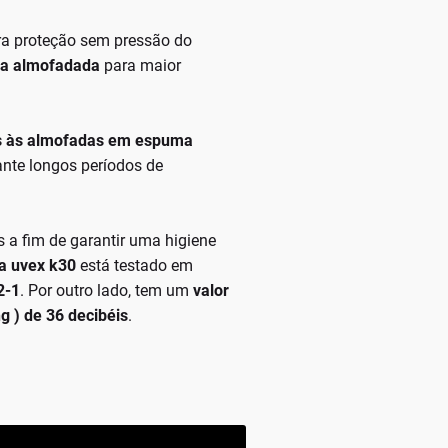
ara proteção sem pressão do
ça almofadada
para maior
s às almofadas em espuma
nte longos períodos de
s a fim de garantir uma higiene
a uvex k30
está testado em
2-1
. Por outro lado, tem um
valor
g ) de 36 decibéis
.