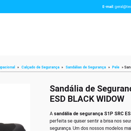
geral@tec
E-mail:
pacional
»
Calçado de Segurança
»
Sandálias de Segurança
»
Pele
»
San
Sandália de Segura
ESD BLACK WIDOW
A
sandália de segurança S1P SRC 
perfeita se quiser sentir a brisa nos s
segurança. Um dos nossos modelos ma