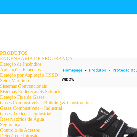
.
.
.
.
.
.
.
PRODUTOS
ENGENHARIA DE SEGURANÇA
Deteção de Incêndios
Aplicações Especiais
Homepage
»
Produtos
»
Proteção Ocu
Deteção por Aspiração HSSD
WIDOW
Setor Marítimo
Sistemas Convencionais
Sistemas Endereçáveis Schrack
Deteção Fixa de Gases
Gases Combustíveis – Building & Construction
Gases Combustíveis – Industrial
Gases Tóxicos – Industrial
Reservatórios de Água
Segurança
Controlo de Acessos
Deteção de Intrusão