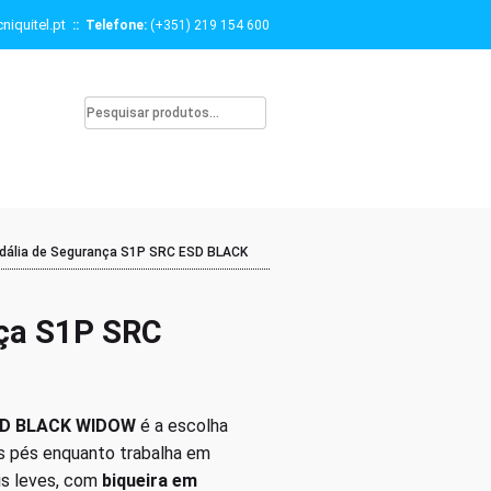
niquitel.pt
:: Telefone:
(+351) 219 154 600
dália de Segurança S1P SRC ESD BLACK
nça S1P SRC
ESD BLACK WIDOW
é a escolha
eus pés enquanto trabalha em
is leves, com
biqueira em