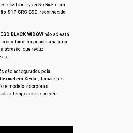
da linha Liberty da No Risk é um
eção S1P SRC ESD
, reconhecida
C ESD BLACK WIDOW
não só está
, como também possui uma
sola
 à abrasão, que reduz
ado.
pés são assegurados pela
flexível em Kevlar
, tornando-o
Este modelo incorpora a
egula a temperatura dos pés.