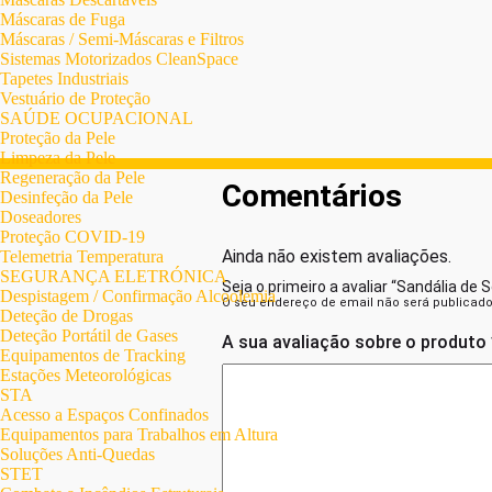
Máscaras de Fuga
Máscaras / Semi-Máscaras e Filtros
Sistemas Motorizados CleanSpace
Tapetes Industriais
Vestuário de Proteção
SAÚDE OCUPACIONAL
Proteção da Pele
Limpeza da Pele
Regeneração da Pele
Comentários
Desinfeção da Pele
Doseadores
Proteção COVID-19
Ainda não existem avaliações.
Telemetria Temperatura
SEGURANÇA ELETRÓNICA
Seja o primeiro a avaliar “Sandália 
Despistagem / Confirmação Alcoolemia
O seu endereço de email não será publicado
Deteção de Drogas
Deteção Portátil de Gases
A sua avaliação sobre o produto
Equipamentos de Tracking
Estações Meteorológicas
STA
Acesso a Espaços Confinados
Equipamentos para Trabalhos em Altura
Soluções Anti-Quedas
STET