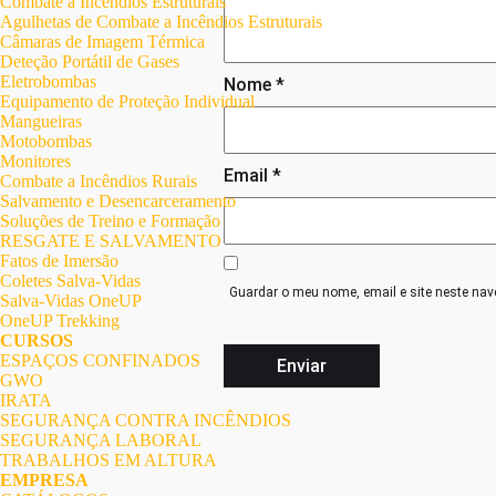
Combate a Incêndios Estruturais
Agulhetas de Combate a Incêndios Estruturais
Câmaras de Imagem Térmica
Deteção Portátil de Gases
Eletrobombas
Nome
*
Equipamento de Proteção Individual
Mangueiras
Motobombas
Monitores
Email
*
Combate a Incêndios Rurais
Salvamento e Desencarceramento
Soluções de Treino e Formação
RESGATE E SALVAMENTO
Fatos de Imersão
Coletes Salva-Vidas
Guardar o meu nome, email e site neste nav
Salva-Vidas OneUP
OneUP Trekking
CURSOS
ESPAÇOS CONFINADOS
GWO
IRATA
SEGURANÇA CONTRA INCÊNDIOS
SEGURANÇA LABORAL
TRABALHOS EM ALTURA
EMPRESA