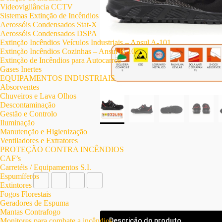
Videovigilância CCTV
Sistemas Extinção de Incêndios
Aerossóis Condensados Stat-X
Aerossóis Condensados DSPA
Extinção Incêndios Veículos Industriais – Ansul A-101
Extinção Incêndios Cozinhas – Ansul R-102
Extinção de Incêndios para Autocarros
Gases Inertes
EQUIPAMENTOS INDUSTRIAIS
Absorventes
Chuveiros e Lava Olhos
Descontaminação
Gestão e Controlo
Iluminação
Manutenção e Higienização
Ventiladores e Extratores
PROTEÇÃO CONTRA INCÊNDIOS
CAF’s
Carretéis / Equipamentos S.I.
Espumíferos
Extintores
Fogos Florestais
Geradores de Espuma
Mantas Contrafogo
Monitores para combate a incêndios
Descrição do produto