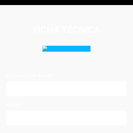
FICHA TÉCNICA
Endereço de e-mail
*
Nome
*