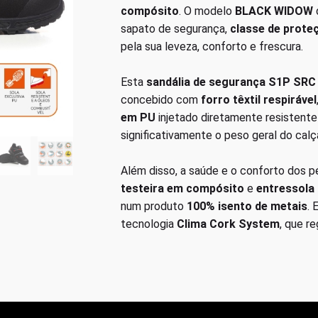
compósito
. O modelo
BLACK WIDOW
sapato de segurança,
classe de prot
pela sua leveza, conforto e frescura.
Esta
sandália de segurança S1P SR
concebido com
forro têxtil respirável
em PU
injetado diretamente resistente
significativamente o peso geral do calç
Além disso, a saúde e o conforto dos 
testeira em compósito
e
entressola 
num produto
100% isento de metais
. 
tecnologia
Clima Cork System
, que r