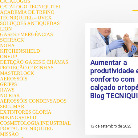
CATÁLOGOS
CATÁLOGO TECNIQUITEL
ACADEMIA DE TREINO
TECNIQUITEL – UVEX
SOLUÇÕES ANTIQUEDAS
LION
GASES EMERGÊNCIAS
SCHRACK
NOHA
KITCHENSHIELD
ONEUP
Aumentar a
DETEÇÃO GASES E CHAMAS
PROTEÇÃO COZINHAS
produtividade 
MASTERLOCK
conforto com
AEROSSÓIS
GRIPPS
calçado ortopé
HAWS
Blog TECNIQU
NO RISK
AEROSSÓIS CONDENSADOS
SECUMAR
EXTINTORES GLORIA
MININGSHIELD
COSMETOLOGIA INDUSTRIAL
13 de setembro de 2023
PORTAL TECNIQUITEL
MISSÃO