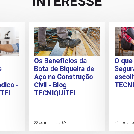
INTERESSE
Os Benefícios da
O que
e
Bota de Biqueira de
Segur
Aço na Construção
escolh
dico -
Civil - Blog
TECN
ITEL
TECNIQUITEL
22 de maio de 2023
21 de outub