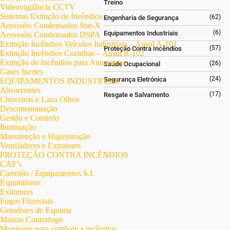
Treino
Videovigilância CCTV
Sistemas Extinção de Incêndios
(62)
Engenharia de Segurança
Aerossóis Condensados Stat-X
(6)
Equipamentos Industriais
Aerossóis Condensados DSPA
Extinção Incêndios Veículos Industriais – Ansul A-101
(57)
Proteção Contra Incêndios
Extinção Incêndios Cozinhas – Ansul R-102
Extinção de Incêndios para Autocarros
(26)
Saúde Ocupacional
Gases Inertes
(24)
Segurança Eletrónica
EQUIPAMENTOS INDUSTRIAIS
Absorventes
(17)
Resgate e Salvamento
Chuveiros e Lava Olhos
Descontaminação
Gestão e Controlo
Iluminação
Manutenção e Higienização
Ventiladores e Extratores
PROTEÇÃO CONTRA INCÊNDIOS
CAF’s
Carretéis / Equipamentos S.I.
Espumíferos
Extintores
Fogos Florestais
Geradores de Espuma
Mantas Contrafogo
Monitores para combate a incêndios