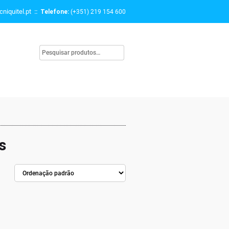
niquitel.pt
:: Telefone:
(+351) 219 154 600
s