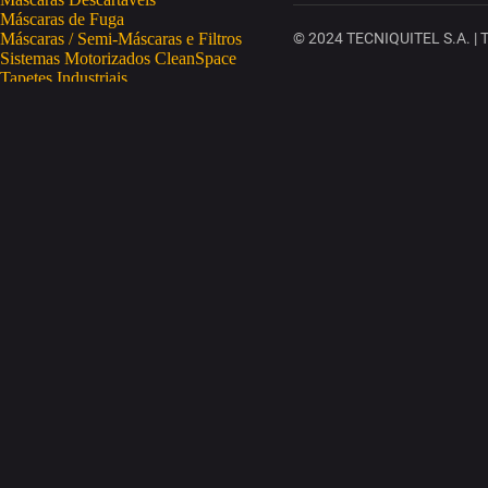
Máscaras de Fuga
Máscaras / Semi-Máscaras e Filtros
© 2024 TECNIQUITEL S.A. | To
Sistemas Motorizados CleanSpace
Tapetes Industriais
Vestuário de Proteção
SAÚDE OCUPACIONAL
Proteção da Pele
Limpeza da Pele
Regeneração da Pele
Desinfeção da Pele
Doseadores
Proteção COVID-19
Telemetria Temperatura
SEGURANÇA ELETRÓNICA
Despistagem / Confirmação Alcoolemia
Deteção de Drogas
Deteção Portátil de Gases
Equipamentos de Tracking
Estações Meteorológicas
STA
Acesso a Espaços Confinados
Equipamentos para Trabalhos em Altura
Soluções Anti-Quedas
STET