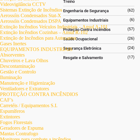
Treino
Videovigilância CCTV
Sistemas Extinção de Incêndios
(62)
Engenharia de Segurança
Aerossóis Condensados Stat-X
(6)
Equipamentos Industriais
Aerossóis Condensados DSPA
Extinção Incêndios Veículos Industriais – Ansul A-101
(57)
Proteção Contra Incêndios
Extinção Incêndios Cozinhas – Ansul R-102
Extinção de Incêndios para Autocarros
(26)
Saúde Ocupacional
Gases Inertes
(24)
Segurança Eletrónica
EQUIPAMENTOS INDUSTRIAIS
Absorventes
(17)
Resgate e Salvamento
Chuveiros e Lava Olhos
Descontaminação
Gestão e Controlo
Iluminação
Manutenção e Higienização
Ventiladores e Extratores
PROTEÇÃO CONTRA INCÊNDIOS
CAF’s
Carretéis / Equipamentos S.I.
Espumíferos
Extintores
Fogos Florestais
Geradores de Espuma
Mantas Contrafogo
Monitores para combate a incêndios