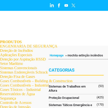
.
.
.
.
.
.
.
PRODUTOS
ENGENHARIA DE SEGURANÇA
Deteção de Incêndios
Aplicações Especiais
Homepage
»
mochila extinção incêndios
Deteção por Aspiração HSSD
Setor Marítimo
Sistemas Convencionais
CATEGORIAS
Sistemas Endereçáveis Schrack
Deteção Fixa de Gases
Gases Combustíveis – Building & Construction
Gases Combustíveis – Industrial
(53)
Sistemas de Trabalhos em
Gases Tóxicos – Industrial
Altura
Reservatórios de Água
(425)
Proteção Ocupacional
Segurança
Controlo de Acessos
(170)
Sistemas Táticos Emergência e
Deteção de Intrusão