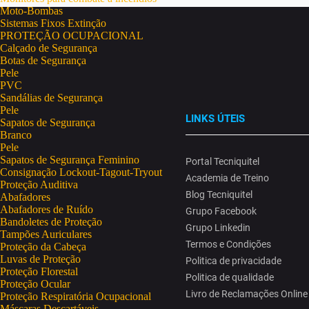
Moto-Bombas
Sistemas Fixos Extinção
PROTEÇÃO OCUPACIONAL
Calçado de Segurança
Botas de Segurança
Pele
PVC
Sandálias de Segurança
Pele
LINKS ÚTEIS
Sapatos de Segurança
Branco
Pele
Sapatos de Segurança Feminino
Portal Tecniquitel
Consignação Lockout-Tagout-Tryout
Academia de Treino
Proteção Auditiva
Blog Tecniquitel
Abafadores
Abafadores de Ruído
Grupo Facebook
Bandoletes de Proteção
Grupo Linkedin
Tampões Auriculares
Termos e Condições
Proteção da Cabeça
Luvas de Proteção
Politica de privacidade
Proteção Florestal
Politica de qualidade
Proteção Ocular
Livro de Reclamações Online
Proteção Respiratória Ocupacional
Máscaras Descartáveis