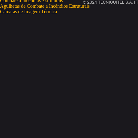
Combate a Incêndios Estruturais
© 2024 TECNIQUITEL S.A. | To
Agulhetas de Combate a Incêndios Estruturais
Câmaras de Imagem Térmica
Deteção Portátil de Gases
Eletrobombas
Equipamento de Proteção Individual
Mangueiras
Motobombas
Monitores
Combate a Incêndios Rurais
Salvamento e Desencarceramento
Soluções de Treino e Formação
RESGATE E SALVAMENTO
Fatos de Imersão
Coletes Salva-Vidas
Salva-Vidas OneUP
OneUP Trekking
CURSOS
ESPAÇOS CONFINADOS
GWO
IRATA
SEGURANÇA CONTRA INCÊNDIOS
SEGURANÇA LABORAL
TRABALHOS EM ALTURA
EMPRESA