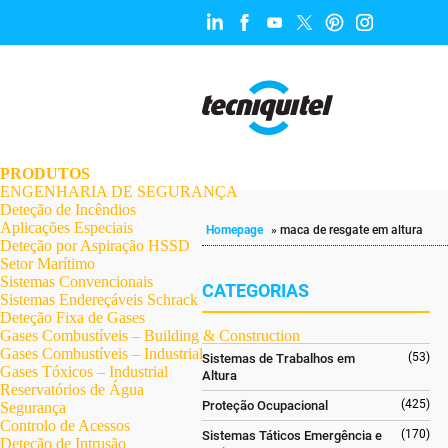
.
.
.
.
.
.
.
PRODUTOS
ENGENHARIA DE SEGURANÇA
Deteção de Incêndios
Aplicações Especiais
Homepage
»
maca de resgate em altura
Deteção por Aspiração HSSD
Setor Marítimo
Sistemas Convencionais
CATEGORIAS
Sistemas Endereçáveis Schrack
Deteção Fixa de Gases
Gases Combustíveis – Building & Construction
Gases Combustíveis – Industrial
(53)
Sistemas de Trabalhos em
Gases Tóxicos – Industrial
Altura
Reservatórios de Água
(425)
Proteção Ocupacional
Segurança
Controlo de Acessos
(170)
Sistemas Táticos Emergência e
Deteção de Intrusão