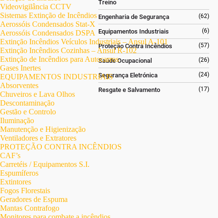
Treino
Videovigilância CCTV
Sistemas Extinção de Incêndios
(62)
Engenharia de Segurança
Aerossóis Condensados Stat-X
(6)
Equipamentos Industriais
Aerossóis Condensados DSPA
Extinção Incêndios Veículos Industriais – Ansul A-101
(57)
Proteção Contra Incêndios
Extinção Incêndios Cozinhas – Ansul R-102
Extinção de Incêndios para Autocarros
(26)
Saúde Ocupacional
Gases Inertes
(24)
Segurança Eletrónica
EQUIPAMENTOS INDUSTRIAIS
Absorventes
(17)
Resgate e Salvamento
Chuveiros e Lava Olhos
Descontaminação
Gestão e Controlo
Iluminação
Manutenção e Higienização
Ventiladores e Extratores
PROTEÇÃO CONTRA INCÊNDIOS
CAF’s
Carretéis / Equipamentos S.I.
Espumíferos
Extintores
Fogos Florestais
Geradores de Espuma
Mantas Contrafogo
Monitores para combate a incêndios