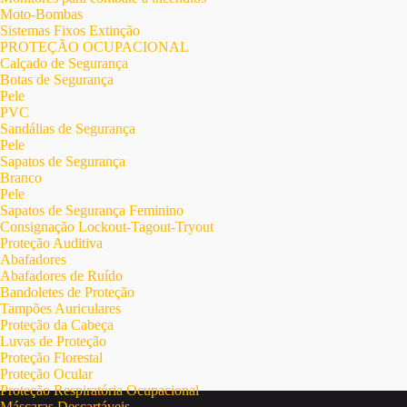
Moto-Bombas
Sistemas Fixos Extinção
PROTEÇÃO OCUPACIONAL
Calçado de Segurança
Botas de Segurança
Pele
PVC
Sandálias de Segurança
Pele
Sapatos de Segurança
Branco
Pele
Sapatos de Segurança Feminino
Consignação Lockout-Tagout-Tryout
Proteção Auditiva
Abafadores
Abafadores de Ruído
Bandoletes de Proteção
Tampões Auriculares
Proteção da Cabeça
Luvas de Proteção
Proteção Florestal
Proteção Ocular
Proteção Respiratória Ocupacional
Máscaras Descartáveis