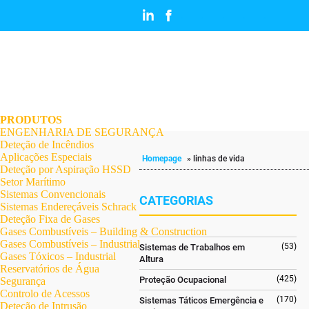
.
.
.
.
.
.
.
PRODUTOS
ENGENHARIA DE SEGURANÇA
Deteção de Incêndios
Aplicações Especiais
Homepage
»
linhas de vida
Deteção por Aspiração HSSD
Setor Marítimo
Sistemas Convencionais
CATEGORIAS
Sistemas Endereçáveis Schrack
Deteção Fixa de Gases
Gases Combustíveis – Building & Construction
Gases Combustíveis – Industrial
(53)
Sistemas de Trabalhos em
Gases Tóxicos – Industrial
Altura
Reservatórios de Água
(425)
Proteção Ocupacional
Segurança
Controlo de Acessos
(170)
Sistemas Táticos Emergência e
Deteção de Intrusão