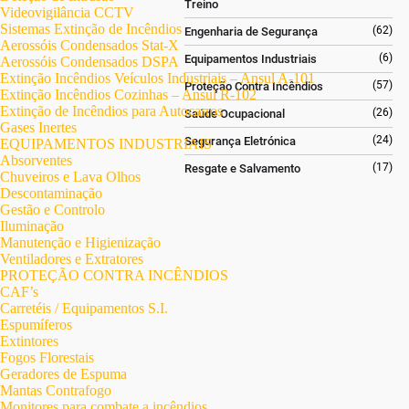
Treino
Videovigilância CCTV
Sistemas Extinção de Incêndios
(62)
Engenharia de Segurança
Aerossóis Condensados Stat-X
(6)
Equipamentos Industriais
Aerossóis Condensados DSPA
Extinção Incêndios Veículos Industriais – Ansul A-101
(57)
Proteção Contra Incêndios
Extinção Incêndios Cozinhas – Ansul R-102
Extinção de Incêndios para Autocarros
(26)
Saúde Ocupacional
Gases Inertes
(24)
Segurança Eletrónica
EQUIPAMENTOS INDUSTRIAIS
Absorventes
(17)
Resgate e Salvamento
Chuveiros e Lava Olhos
Descontaminação
Gestão e Controlo
Iluminação
Manutenção e Higienização
Ventiladores e Extratores
PROTEÇÃO CONTRA INCÊNDIOS
CAF’s
Carretéis / Equipamentos S.I.
Espumíferos
Extintores
Fogos Florestais
Geradores de Espuma
Mantas Contrafogo
Monitores para combate a incêndios