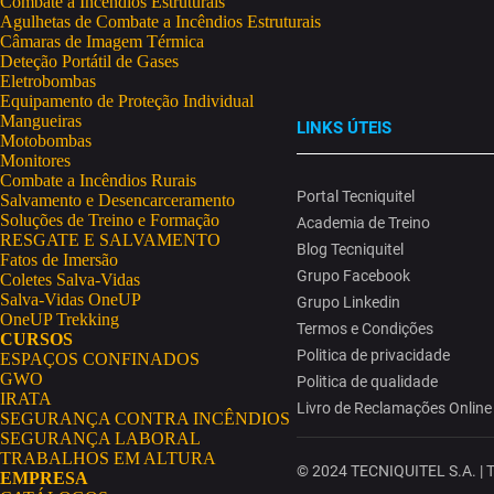
Combate a Incêndios Estruturais
Agulhetas de Combate a Incêndios Estruturais
Câmaras de Imagem Térmica
Deteção Portátil de Gases
Eletrobombas
Equipamento de Proteção Individual
Mangueiras
LINKS ÚTEIS
Motobombas
Monitores
Combate a Incêndios Rurais
Portal Tecniquitel
Salvamento e Desencarceramento
Soluções de Treino e Formação
Academia de Treino
RESGATE E SALVAMENTO
Blog Tecniquitel
Fatos de Imersão
Grupo Facebook
Coletes Salva-Vidas
Salva-Vidas OneUP
Grupo Linkedin
OneUP Trekking
Termos e Condições
CURSOS
Politica de privacidade
ESPAÇOS CONFINADOS
GWO
Politica de qualidade
IRATA
Livro de Reclamações Online
SEGURANÇA CONTRA INCÊNDIOS
SEGURANÇA LABORAL
TRABALHOS EM ALTURA
© 2024 TECNIQUITEL S.A. | To
EMPRESA