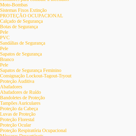
Moto-Bombas
Sistemas Fixos Extinção
PROTEÇÃO OCUPACIONAL
Calçado de Segurança
Botas de Segurança
Pele
PVC
Sandálias de Segurança
Pele
Sapatos de Segurança
Branco
Pele
Sapatos de Segurança Feminino
Consignação Lockout-Tagout-Tryout
Proteção Auditiva
Abafadores
Abafadores de Ruído
Bandoletes de Proteção
Tampões Auriculares
Proteção da Cabeça
Luvas de Proteção
Proteção Florestal
Proteção Ocular
Proteção Respiratória Ocupacional
Máscaras Descartáveis