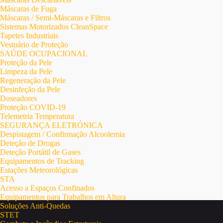
Máscaras de Fuga
Máscaras / Semi-Máscaras e Filtros
Sistemas Motorizados CleanSpace
Tapetes Industriais
Vestuário de Proteção
SAÚDE OCUPACIONAL
Proteção da Pele
Limpeza da Pele
Regeneração da Pele
Desinfeção da Pele
Doseadores
Proteção COVID-19
Telemetria Temperatura
SEGURANÇA ELETRÓNICA
Despistagem / Confirmação Alcoolemia
Deteção de Drogas
Deteção Portátil de Gases
Equipamentos de Tracking
Estações Meteorológicas
STA
Acesso a Espaços Confinados
Equipamentos para Trabalhos em Altura
Soluções Anti-Quedas
STET