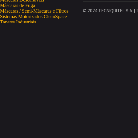
Máscaras de Fuga
Máscaras / Semi-Máscaras e Filtros
© 2024 TECNIQUITEL S.A. | T
Sistemas Motorizados CleanSpace
Tapetes Industriais
Vestuário de Proteção
SAÚDE OCUPACIONAL
Proteção da Pele
Limpeza da Pele
Regeneração da Pele
Desinfeção da Pele
Doseadores
Proteção COVID-19
Telemetria Temperatura
SEGURANÇA ELETRÓNICA
Despistagem / Confirmação Alcoolemia
Deteção de Drogas
Deteção Portátil de Gases
Equipamentos de Tracking
Estações Meteorológicas
STA
Acesso a Espaços Confinados
Equipamentos para Trabalhos em Altura
Soluções Anti-Quedas
STET