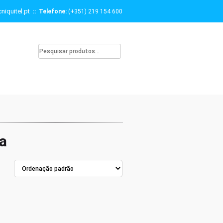
niquitel.pt
:: Telefone:
(+351) 219 154 600
a