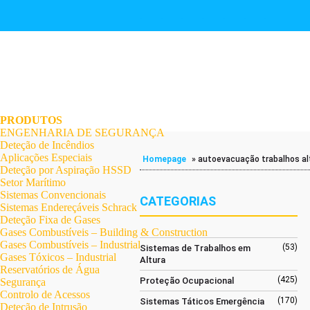
.
.
.
.
.
.
.
PRODUTOS
ENGENHARIA DE SEGURANÇA
Deteção de Incêndios
Aplicações Especiais
Homepage
»
autoevacuação trabalhos al
Deteção por Aspiração HSSD
Setor Marítimo
Sistemas Convencionais
CATEGORIAS
Sistemas Endereçáveis Schrack
Deteção Fixa de Gases
Gases Combustíveis – Building & Construction
Gases Combustíveis – Industrial
(53)
Sistemas de Trabalhos em
Gases Tóxicos – Industrial
Altura
Reservatórios de Água
(425)
Proteção Ocupacional
Segurança
Controlo de Acessos
(170)
Sistemas Táticos Emergência
Deteção de Intrusão