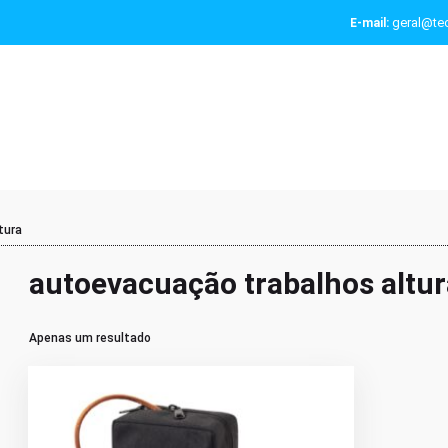
geral@tec
E-mail:
tura
autoevacuação trabalhos altur
Apenas um resultado