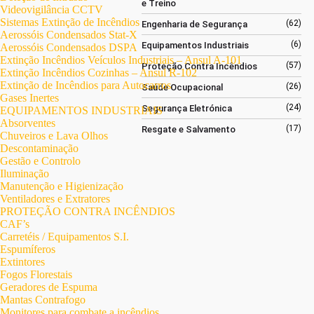
e Treino
Videovigilância CCTV
Sistemas Extinção de Incêndios
(62)
Engenharia de Segurança
Aerossóis Condensados Stat-X
(6)
Equipamentos Industriais
Aerossóis Condensados DSPA
Extinção Incêndios Veículos Industriais – Ansul A-101
(57)
Proteção Contra Incêndios
Extinção Incêndios Cozinhas – Ansul R-102
Extinção de Incêndios para Autocarros
(26)
Saúde Ocupacional
Gases Inertes
(24)
Segurança Eletrónica
EQUIPAMENTOS INDUSTRIAIS
Absorventes
(17)
Resgate e Salvamento
Chuveiros e Lava Olhos
Descontaminação
Gestão e Controlo
Iluminação
Manutenção e Higienização
Ventiladores e Extratores
PROTEÇÃO CONTRA INCÊNDIOS
CAF’s
Carretéis / Equipamentos S.I.
Espumíferos
Extintores
Fogos Florestais
Geradores de Espuma
Mantas Contrafogo
Monitores para combate a incêndios