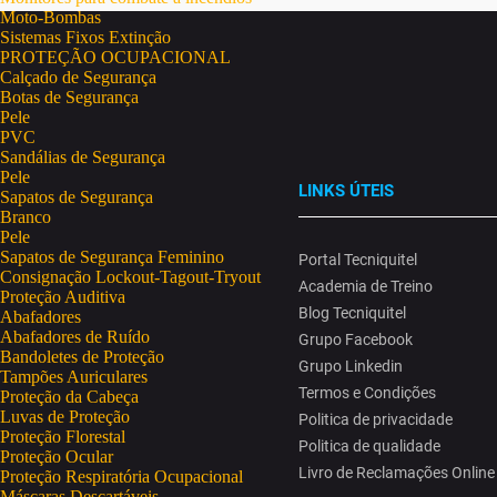
Moto-Bombas
Sistemas Fixos Extinção
PROTEÇÃO OCUPACIONAL
Calçado de Segurança
Botas de Segurança
Pele
PVC
Sandálias de Segurança
Pele
LINKS ÚTEIS
Sapatos de Segurança
Branco
Pele
Sapatos de Segurança Feminino
Portal Tecniquitel
Consignação Lockout-Tagout-Tryout
Academia de Treino
Proteção Auditiva
Blog Tecniquitel
Abafadores
Abafadores de Ruído
Grupo Facebook
Bandoletes de Proteção
Grupo Linkedin
Tampões Auriculares
Termos e Condições
Proteção da Cabeça
Luvas de Proteção
Politica de privacidade
Proteção Florestal
Politica de qualidade
Proteção Ocular
Livro de Reclamações Online
Proteção Respiratória Ocupacional
Máscaras Descartáveis