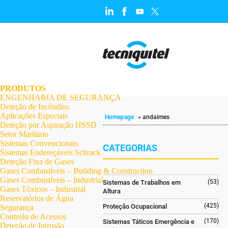
.
.
.
.
.
.
.
PRODUTOS
ENGENHARIA DE SEGURANÇA
Deteção de Incêndios
Aplicações Especiais
Homepage
»
andaimes
Deteção por Aspiração HSSD
Setor Marítimo
Sistemas Convencionais
CATEGORIAS
Sistemas Endereçáveis Schrack
Deteção Fixa de Gases
Gases Combustíveis – Building & Construction
Gases Combustíveis – Industrial
(53)
Sistemas de Trabalhos em
Gases Tóxicos – Industrial
Altura
Reservatórios de Água
(425)
Proteção Ocupacional
Segurança
Controlo de Acessos
(170)
Sistemas Táticos Emergência e
Deteção de Intrusão