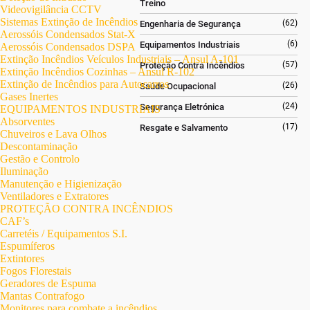
Treino
Videovigilância CCTV
Sistemas Extinção de Incêndios
(62)
Engenharia de Segurança
Aerossóis Condensados Stat-X
(6)
Equipamentos Industriais
Aerossóis Condensados DSPA
Extinção Incêndios Veículos Industriais – Ansul A-101
(57)
Proteção Contra Incêndios
Extinção Incêndios Cozinhas – Ansul R-102
Extinção de Incêndios para Autocarros
(26)
Saúde Ocupacional
Gases Inertes
(24)
Segurança Eletrónica
EQUIPAMENTOS INDUSTRIAIS
Absorventes
(17)
Resgate e Salvamento
Chuveiros e Lava Olhos
Descontaminação
Gestão e Controlo
Iluminação
Manutenção e Higienização
Ventiladores e Extratores
PROTEÇÃO CONTRA INCÊNDIOS
CAF’s
Carretéis / Equipamentos S.I.
Espumíferos
Extintores
Fogos Florestais
Geradores de Espuma
Mantas Contrafogo
Monitores para combate a incêndios