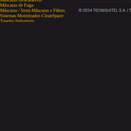
Máscaras de Fuga
Máscaras / Semi-Máscaras e Filtros
© 2024 TECNIQUITEL S.A. | To
Sistemas Motorizados CleanSpace
Tapetes Industriais
Vestuário de Proteção
SAÚDE OCUPACIONAL
Proteção da Pele
Limpeza da Pele
Regeneração da Pele
Desinfeção da Pele
Doseadores
Proteção COVID-19
Telemetria Temperatura
SEGURANÇA ELETRÓNICA
Despistagem / Confirmação Alcoolemia
Deteção de Drogas
Deteção Portátil de Gases
Equipamentos de Tracking
Estações Meteorológicas
STA
Acesso a Espaços Confinados
Equipamentos para Trabalhos em Altura
Soluções Anti-Quedas
STET