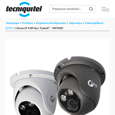
Homepage
»
Produtos
»
Engenharia de Segurança
»
Segurança
»
Videovigilância
CCTV
»
Câmara IP 4 MP tipo “Eyeball” – WIP4EB5