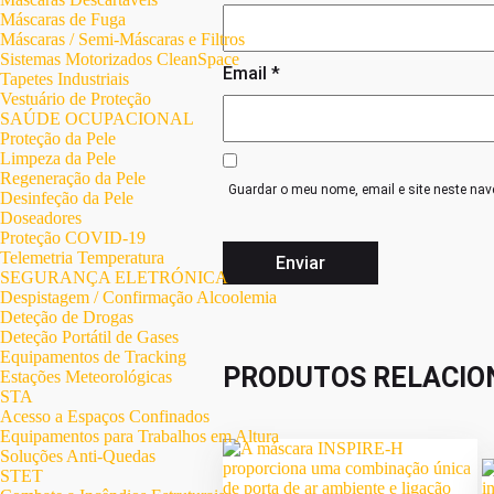
Máscaras de Fuga
Máscaras / Semi-Máscaras e Filtros
Sistemas Motorizados CleanSpace
Email
*
Tapetes Industriais
Vestuário de Proteção
SAÚDE OCUPACIONAL
Proteção da Pele
Limpeza da Pele
Regeneração da Pele
Guardar o meu nome, email e site neste nav
Desinfeção da Pele
Doseadores
Proteção COVID-19
Telemetria Temperatura
SEGURANÇA ELETRÓNICA
Despistagem / Confirmação Alcoolemia
Deteção de Drogas
Deteção Portátil de Gases
Equipamentos de Tracking
PRODUTOS RELACIO
Estações Meteorológicas
STA
Acesso a Espaços Confinados
Equipamentos para Trabalhos em Altura
Soluções Anti-Quedas
STET