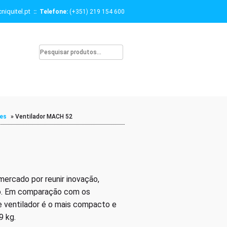
niquitel.pt
:: Telefone:
(+351) 219 154 600
res
»
Ventilador MACH 52
ercado por reunir inovação,
to. Em comparação com os
 ventilador é o mais compacto e
9 kg.