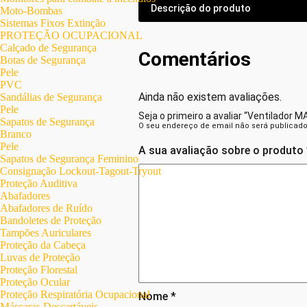
Descrição do produto
Moto-Bombas
Sistemas Fixos Extinção
PROTEÇÃO OCUPACIONAL
Calçado de Segurança
Comentários
Botas de Segurança
Pele
PVC
Ainda não existem avaliações.
Sandálias de Segurança
Pele
Seja o primeiro a avaliar “Ventilador 
Sapatos de Segurança
O seu endereço de email não será publicado
Branco
Pele
A sua avaliação sobre o produto
Sapatos de Segurança Feminino
Consignação Lockout-Tagout-Tryout
Proteção Auditiva
Abafadores
Abafadores de Ruído
Bandoletes de Proteção
Tampões Auriculares
Proteção da Cabeça
Luvas de Proteção
Proteção Florestal
Proteção Ocular
Proteção Respiratória Ocupacional
Nome
*
Máscaras Descartáveis