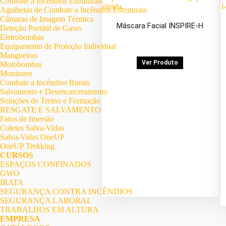
Combate a Incêndios Estruturais
Agulhetas de Combate a Incêndios Estruturais
Câmaras de Imagem Térmica
Máscara Facial INSPIRE-H
Deteção Portátil de Gases
Eletrobombas
Equipamento de Proteção Individual
Mangueiras
Ver Produto
Motobombas
Monitores
Combate a Incêndios Rurais
Salvamento e Desencarceramento
Soluções de Treino e Formação
RESGATE E SALVAMENTO
Fatos de Imersão
Coletes Salva-Vidas
Salva-Vidas OneUP
OneUP Trekking
CURSOS
ESPAÇOS CONFINADOS
GWO
IRATA
SEGURANÇA CONTRA INCÊNDIOS
SEGURANÇA LABORAL
TRABALHOS EM ALTURA
EMPRESA