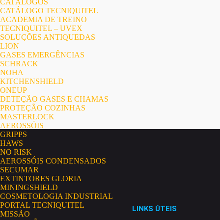
CATÁLOGOS
CATÁLOGO TECNIQUITEL
ACADEMIA DE TREINO
TECNIQUITEL – UVEX
SOLUÇÕES ANTIQUEDAS
LION
GASES EMERGÊNCIAS
SCHRACK
NOHA
KITCHENSHIELD
ONEUP
DETEÇÃO GASES E CHAMAS
PROTEÇÃO COZINHAS
MASTERLOCK
AEROSSÓIS
GRIPPS
HAWS
NO RISK
AEROSSÓIS CONDENSADOS
SECUMAR
EXTINTORES GLORIA
MININGSHIELD
COSMETOLOGIA INDUSTRIAL
PORTAL TECNIQUITEL
LINKS ÚTEIS
MISSÃO