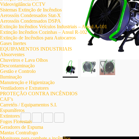
Videovigilância CCTV
Sistemas Extinção de Incêndios
Aerossóis Condensados Stat-X
Aerossóis Condensados DSPA
Extinção Incêndios Veículos Industriais – Ansul A-101
Extinção Incêndios Cozinhas – Ansul R-102
Extinção de Incêndios para Autocarros
Gases Inertes
EQUIPAMENTOS INDUSTRIAIS
Absorventes
Chuveiros e Lava Olhos
Descontaminação
Gestão e Controlo
Iluminação
Manutenção e Higienização
Ventiladores e Extratores
PROTEÇÃO CONTRA INCÊNDIOS
CAF’s
Carretéis / Equipamentos S.I.
Espumíferos
Extintores
Fogos Florestais
Geradores de Espuma
Mantas Contrafogo
Monitores para combate a incêndios