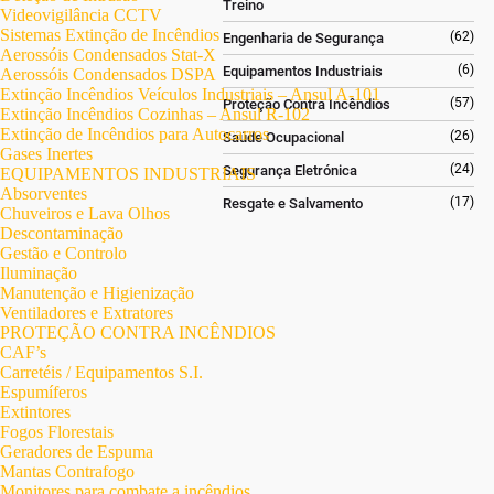
Treino
Videovigilância CCTV
Sistemas Extinção de Incêndios
(62)
Engenharia de Segurança
Aerossóis Condensados Stat-X
(6)
Equipamentos Industriais
Aerossóis Condensados DSPA
Extinção Incêndios Veículos Industriais – Ansul A-101
(57)
Proteção Contra Incêndios
Extinção Incêndios Cozinhas – Ansul R-102
Extinção de Incêndios para Autocarros
(26)
Saúde Ocupacional
Gases Inertes
(24)
Segurança Eletrónica
EQUIPAMENTOS INDUSTRIAIS
Absorventes
(17)
Resgate e Salvamento
Chuveiros e Lava Olhos
Descontaminação
Gestão e Controlo
Iluminação
Manutenção e Higienização
Ventiladores e Extratores
PROTEÇÃO CONTRA INCÊNDIOS
CAF’s
Carretéis / Equipamentos S.I.
Espumíferos
Extintores
Fogos Florestais
Geradores de Espuma
Mantas Contrafogo
Monitores para combate a incêndios