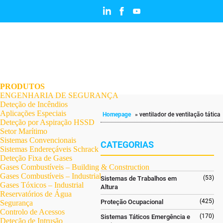
.
.
.
.
.
.
.
PRODUTOS
ENGENHARIA DE SEGURANÇA
Deteção de Incêndios
Aplicações Especiais
Homepage
»
ventilador de ventilação tática
Deteção por Aspiração HSSD
Setor Marítimo
Sistemas Convencionais
CATEGORIAS
Sistemas Endereçáveis Schrack
Deteção Fixa de Gases
Gases Combustíveis – Building & Construction
Gases Combustíveis – Industrial
(53)
Sistemas de Trabalhos em
Gases Tóxicos – Industrial
Altura
Reservatórios de Água
(425)
Proteção Ocupacional
Segurança
Controlo de Acessos
(170)
Sistemas Táticos Emergência e
Deteção de Intrusão