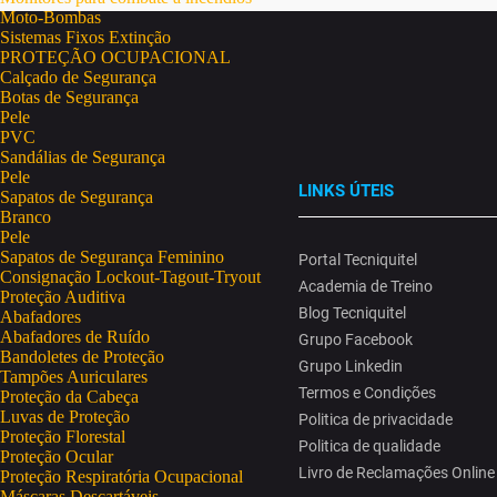
Moto-Bombas
Sistemas Fixos Extinção
PROTEÇÃO OCUPACIONAL
Calçado de Segurança
Botas de Segurança
Pele
PVC
Sandálias de Segurança
Pele
LINKS ÚTEIS
Sapatos de Segurança
Branco
Pele
Sapatos de Segurança Feminino
Portal Tecniquitel
Consignação Lockout-Tagout-Tryout
Academia de Treino
Proteção Auditiva
Blog Tecniquitel
Abafadores
Abafadores de Ruído
Grupo Facebook
Bandoletes de Proteção
Grupo Linkedin
Tampões Auriculares
Termos e Condições
Proteção da Cabeça
Luvas de Proteção
Politica de privacidade
Proteção Florestal
Politica de qualidade
Proteção Ocular
Livro de Reclamações Online
Proteção Respiratória Ocupacional
Máscaras Descartáveis