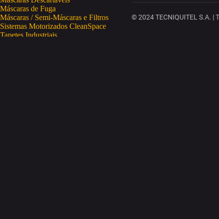
Máscaras de Fuga
Máscaras / Semi-Máscaras e Filtros
© 2024 TECNIQUITEL S.A. | To
Sistemas Motorizados CleanSpace
Tapetes Industriais
Vestuário de Proteção
SAÚDE OCUPACIONAL
Proteção da Pele
Limpeza da Pele
Regeneração da Pele
Desinfeção da Pele
Doseadores
Proteção COVID-19
Telemetria Temperatura
SEGURANÇA ELETRÓNICA
Despistagem / Confirmação Alcoolemia
Deteção de Drogas
Deteção Portátil de Gases
Equipamentos de Tracking
Estações Meteorológicas
STA
Acesso a Espaços Confinados
Equipamentos para Trabalhos em Altura
Soluções Anti-Quedas
STET