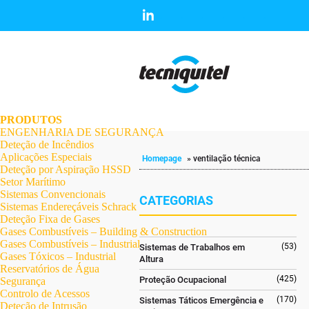
.
.
.
.
.
.
.
PRODUTOS
ENGENHARIA DE SEGURANÇA
Deteção de Incêndios
Aplicações Especiais
Homepage
»
ventilação técnica
Deteção por Aspiração HSSD
Setor Marítimo
Sistemas Convencionais
CATEGORIAS
Sistemas Endereçáveis Schrack
Deteção Fixa de Gases
Gases Combustíveis – Building & Construction
Gases Combustíveis – Industrial
(53)
Sistemas de Trabalhos em
Gases Tóxicos – Industrial
Altura
Reservatórios de Água
(425)
Proteção Ocupacional
Segurança
Controlo de Acessos
(170)
Sistemas Táticos Emergência e
Deteção de Intrusão