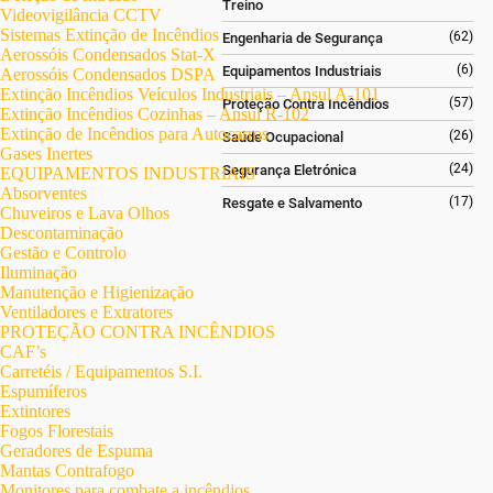
Treino
Videovigilância CCTV
Sistemas Extinção de Incêndios
(62)
Engenharia de Segurança
Aerossóis Condensados Stat-X
(6)
Equipamentos Industriais
Aerossóis Condensados DSPA
Extinção Incêndios Veículos Industriais – Ansul A-101
(57)
Proteção Contra Incêndios
Extinção Incêndios Cozinhas – Ansul R-102
Extinção de Incêndios para Autocarros
(26)
Saúde Ocupacional
Gases Inertes
(24)
Segurança Eletrónica
EQUIPAMENTOS INDUSTRIAIS
Absorventes
(17)
Resgate e Salvamento
Chuveiros e Lava Olhos
Descontaminação
Gestão e Controlo
Iluminação
Manutenção e Higienização
Ventiladores e Extratores
PROTEÇÃO CONTRA INCÊNDIOS
CAF’s
Carretéis / Equipamentos S.I.
Espumíferos
Extintores
Fogos Florestais
Geradores de Espuma
Mantas Contrafogo
Monitores para combate a incêndios