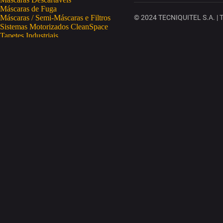
Máscaras de Fuga
Máscaras / Semi-Máscaras e Filtros
© 2024 TECNIQUITEL S.A. | To
Sistemas Motorizados CleanSpace
Tapetes Industriais
Vestuário de Proteção
SAÚDE OCUPACIONAL
Proteção da Pele
Limpeza da Pele
Regeneração da Pele
Desinfeção da Pele
Doseadores
Proteção COVID-19
Telemetria Temperatura
SEGURANÇA ELETRÓNICA
Despistagem / Confirmação Alcoolemia
Deteção de Drogas
Deteção Portátil de Gases
Equipamentos de Tracking
Estações Meteorológicas
STA
Acesso a Espaços Confinados
Equipamentos para Trabalhos em Altura
Soluções Anti-Quedas
STET