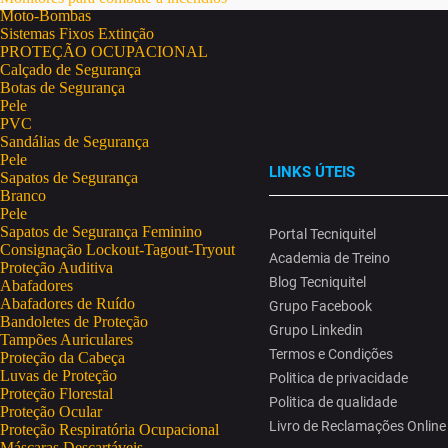
Moto-Bombas
Sistemas Fixos Extinção
PROTEÇÃO OCUPACIONAL
Calçado de Segurança
Botas de Segurança
Pele
PVC
Sandálias de Segurança
Pele
LINKS ÚTEIS
Sapatos de Segurança
Branco
Pele
Sapatos de Segurança Feminino
Portal Tecniquitel
Consignação Lockout-Tagout-Tryout
Academia de Treino
Proteção Auditiva
Blog Tecniquitel
Abafadores
Abafadores de Ruído
Grupo Facebook
Bandoletes de Proteção
Grupo Linkedin
Tampões Auriculares
Termos e Condições
Proteção da Cabeça
Luvas de Proteção
Politica de privacidade
Proteção Florestal
Politica de qualidade
Proteção Ocular
Livro de Reclamações Online
Proteção Respiratória Ocupacional
Máscaras Descartáveis