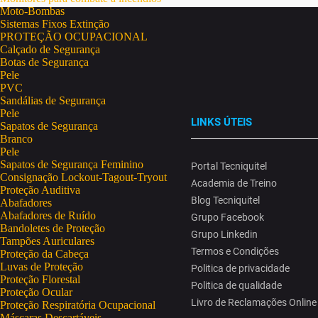
Moto-Bombas
Sistemas Fixos Extinção
PROTEÇÃO OCUPACIONAL
Calçado de Segurança
Botas de Segurança
Pele
PVC
Sandálias de Segurança
Pele
LINKS ÚTEIS
Sapatos de Segurança
Branco
Pele
Sapatos de Segurança Feminino
Portal Tecniquitel
Consignação Lockout-Tagout-Tryout
Academia de Treino
Proteção Auditiva
Blog Tecniquitel
Abafadores
Abafadores de Ruído
Grupo Facebook
Bandoletes de Proteção
Grupo Linkedin
Tampões Auriculares
Termos e Condições
Proteção da Cabeça
Luvas de Proteção
Politica de privacidade
Proteção Florestal
Politica de qualidade
Proteção Ocular
Livro de Reclamações Online
Proteção Respiratória Ocupacional
Máscaras Descartáveis