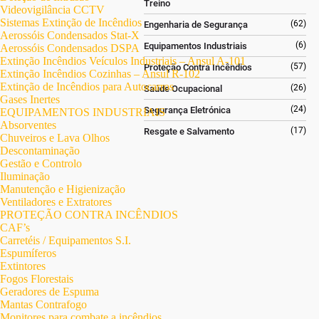
Treino
Videovigilância CCTV
Sistemas Extinção de Incêndios
(62)
Engenharia de Segurança
Aerossóis Condensados Stat-X
(6)
Equipamentos Industriais
Aerossóis Condensados DSPA
Extinção Incêndios Veículos Industriais – Ansul A-101
(57)
Proteção Contra Incêndios
Extinção Incêndios Cozinhas – Ansul R-102
Extinção de Incêndios para Autocarros
(26)
Saúde Ocupacional
Gases Inertes
(24)
Segurança Eletrónica
EQUIPAMENTOS INDUSTRIAIS
Absorventes
(17)
Resgate e Salvamento
Chuveiros e Lava Olhos
Descontaminação
Gestão e Controlo
Iluminação
Manutenção e Higienização
Ventiladores e Extratores
PROTEÇÃO CONTRA INCÊNDIOS
CAF’s
Carretéis / Equipamentos S.I.
Espumíferos
Extintores
Fogos Florestais
Geradores de Espuma
Mantas Contrafogo
Monitores para combate a incêndios