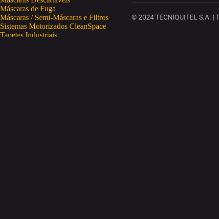
Máscaras de Fuga
Máscaras / Semi-Máscaras e Filtros
© 2024 TECNIQUITEL S.A. | To
Sistemas Motorizados CleanSpace
Tapetes Industriais
Vestuário de Proteção
SAÚDE OCUPACIONAL
Proteção da Pele
Limpeza da Pele
Regeneração da Pele
Desinfeção da Pele
Doseadores
Proteção COVID-19
Telemetria Temperatura
SEGURANÇA ELETRÓNICA
Despistagem / Confirmação Alcoolemia
Deteção de Drogas
Deteção Portátil de Gases
Equipamentos de Tracking
Estações Meteorológicas
STA
Acesso a Espaços Confinados
Equipamentos para Trabalhos em Altura
Soluções Anti-Quedas
STET