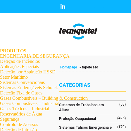
.
.
.
.
.
.
.
PRODUTOS
ENGENHARIA DE SEGURANÇA
Deteção de Incêndios
Aplicações Especiais
Homepage
»
tapete esd
Deteção por Aspiração HSSD
Setor Marítimo
Sistemas Convencionais
CATEGORIAS
Sistemas Endereçáveis Schrack
Deteção Fixa de Gases
Gases Combustíveis – Building & Construction
Gases Combustíveis – Industrial
(53)
Sistemas de Trabalhos em
Gases Tóxicos – Industrial
Altura
Reservatórios de Água
(425)
Proteção Ocupacional
Segurança
Controlo de Acessos
(170)
Sistemas Táticos Emergência e
Deteção de Intrusão