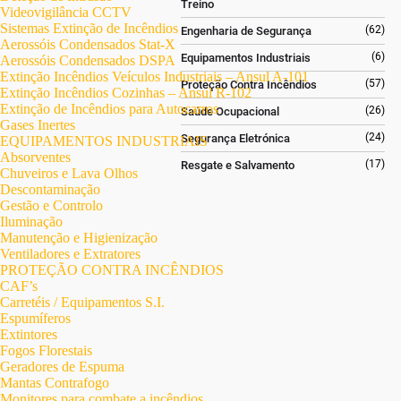
Treino
Videovigilância CCTV
Sistemas Extinção de Incêndios
(62)
Engenharia de Segurança
Aerossóis Condensados Stat-X
(6)
Equipamentos Industriais
Aerossóis Condensados DSPA
Extinção Incêndios Veículos Industriais – Ansul A-101
(57)
Proteção Contra Incêndios
Extinção Incêndios Cozinhas – Ansul R-102
Extinção de Incêndios para Autocarros
(26)
Saúde Ocupacional
Gases Inertes
(24)
Segurança Eletrónica
EQUIPAMENTOS INDUSTRIAIS
Absorventes
(17)
Resgate e Salvamento
Chuveiros e Lava Olhos
Descontaminação
Gestão e Controlo
Iluminação
Manutenção e Higienização
Ventiladores e Extratores
PROTEÇÃO CONTRA INCÊNDIOS
CAF’s
Carretéis / Equipamentos S.I.
Espumíferos
Extintores
Fogos Florestais
Geradores de Espuma
Mantas Contrafogo
Monitores para combate a incêndios