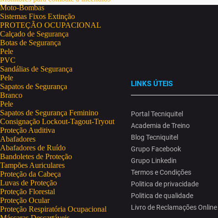
Moto-Bombas
Sistemas Fixos Extinção
PROTEÇÃO OCUPACIONAL
Calçado de Segurança
Botas de Segurança
Pele
PVC
Sandálias de Segurança
Pele
LINKS ÚTEIS
Sapatos de Segurança
Branco
Pele
Sapatos de Segurança Feminino
Portal Tecniquitel
Consignação Lockout-Tagout-Tryout
Academia de Treino
Proteção Auditiva
Blog Tecniquitel
Abafadores
Abafadores de Ruído
Grupo Facebook
Bandoletes de Proteção
Grupo Linkedin
Tampões Auriculares
Termos e Condições
Proteção da Cabeça
Luvas de Proteção
Politica de privacidade
Proteção Florestal
Politica de qualidade
Proteção Ocular
Livro de Reclamações Online
Proteção Respiratória Ocupacional
Máscaras Descartáveis