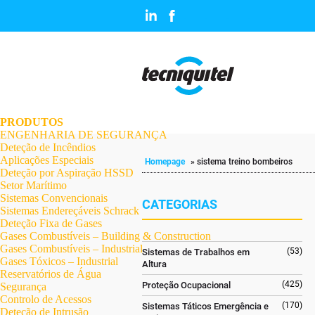
.
.
.
.
.
.
.
PRODUTOS
ENGENHARIA DE SEGURANÇA
Deteção de Incêndios
Aplicações Especiais
Homepage
»
sistema treino bombeiros
Deteção por Aspiração HSSD
Setor Marítimo
Sistemas Convencionais
CATEGORIAS
Sistemas Endereçáveis Schrack
Deteção Fixa de Gases
Gases Combustíveis – Building & Construction
Gases Combustíveis – Industrial
(53)
Sistemas de Trabalhos em
Gases Tóxicos – Industrial
Altura
Reservatórios de Água
(425)
Proteção Ocupacional
Segurança
Controlo de Acessos
(170)
Sistemas Táticos Emergência e
Deteção de Intrusão