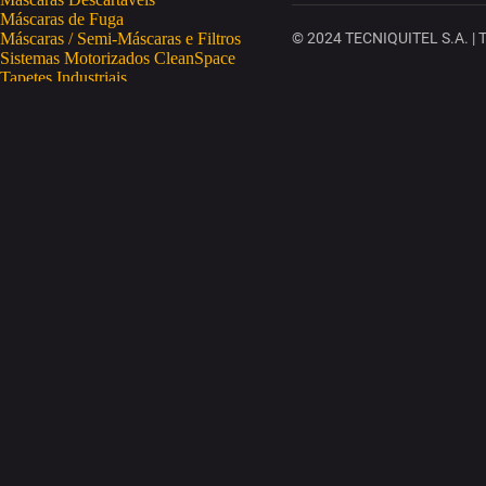
Máscaras de Fuga
Máscaras / Semi-Máscaras e Filtros
© 2024 TECNIQUITEL S.A. | To
Sistemas Motorizados CleanSpace
Tapetes Industriais
Vestuário de Proteção
SAÚDE OCUPACIONAL
Proteção da Pele
Limpeza da Pele
Regeneração da Pele
Desinfeção da Pele
Doseadores
Proteção COVID-19
Telemetria Temperatura
SEGURANÇA ELETRÓNICA
Despistagem / Confirmação Alcoolemia
Deteção de Drogas
Deteção Portátil de Gases
Equipamentos de Tracking
Estações Meteorológicas
STA
Acesso a Espaços Confinados
Equipamentos para Trabalhos em Altura
Soluções Anti-Quedas
STET