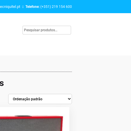
ecniquitel.pt
:: Telefone:
(+351) 219 154 600
s