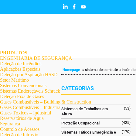
.
.
.
.
.
.
.
PRODUTOS
ENGENHARIA DE SEGURANÇA
Deteção de Incêndios
Aplicações Especiais
Homepage
»
sistema de combate a incêndio
Deteção por Aspiração HSSD
Setor Marítimo
Sistemas Convencionais
CATEGORIAS
Sistemas Endereçáveis Schrack
Deteção Fixa de Gases
Gases Combustíveis – Building & Construction
Gases Combustíveis – Industrial
(53)
Sistemas de Trabalhos em
Gases Tóxicos – Industrial
Altura
Reservatórios de Água
(425)
Proteção Ocupacional
Segurança
Controlo de Acessos
(170)
Sistemas Táticos Emergência e
Deteção de Intrusão