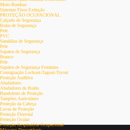
Moto-Bombas
Sistemas Fixos Extinção
PROTEÇÃO OCUPACIONAL
Calçado de Segurança
Botas de Segurança
Pele
PVC
Sandálias de Segurança
Pele
Sapatos de Segurança
Branco
Pele
Sapatos de Segurança Feminino
Consignação Lockout-Tagout-Tryout
Proteção Auditiva
Abafadores
Abafadores de Ruído
Bandoletes de Proteção
Tampões Auriculares
Proteção da Cabeça
Luvas de Proteção
Proteção Florestal
Proteção Ocular
Proteção Respiratória Ocupacional
Máscaras Descartáveis