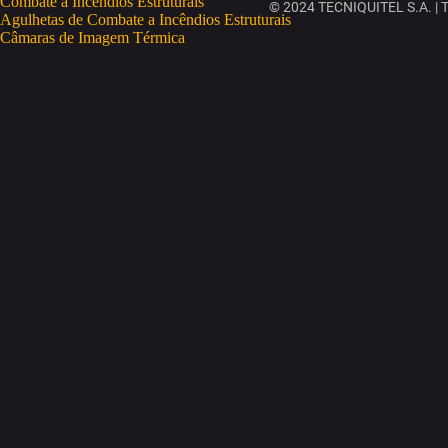
Combate a Incêndios Estruturais
© 2024 TECNIQUITEL S.A. | To
Agulhetas de Combate a Incêndios Estruturais
Câmaras de Imagem Térmica
Deteção Portátil de Gases
Eletrobombas
Equipamento de Proteção Individual
Mangueiras
Motobombas
Monitores
Combate a Incêndios Rurais
Salvamento e Desencarceramento
Soluções de Treino e Formação
RESGATE E SALVAMENTO
Fatos de Imersão
Coletes Salva-Vidas
Salva-Vidas OneUP
OneUP Trekking
CURSOS
ESPAÇOS CONFINADOS
GWO
IRATA
SEGURANÇA CONTRA INCÊNDIOS
SEGURANÇA LABORAL
TRABALHOS EM ALTURA
EMPRESA