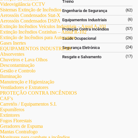
Treino
Videovigilância CCTV
Sistemas Extinção de Incêndios
(62)
Engenharia de Segurança
Aerossóis Condensados Stat-X
(6)
Equipamentos Industriais
Aerossóis Condensados DSPA
Extinção Incêndios Veículos Industriais – Ansul A-101
(57)
Proteção Contra Incêndios
Extinção Incêndios Cozinhas – Ansul R-102
Extinção de Incêndios para Autocarros
(26)
Saúde Ocupacional
Gases Inertes
(24)
Segurança Eletrónica
EQUIPAMENTOS INDUSTRIAIS
Absorventes
(17)
Resgate e Salvamento
Chuveiros e Lava Olhos
Descontaminação
Gestão e Controlo
Iluminação
Manutenção e Higienização
Ventiladores e Extratores
PROTEÇÃO CONTRA INCÊNDIOS
CAF’s
Carretéis / Equipamentos S.I.
Espumíferos
Extintores
Fogos Florestais
Geradores de Espuma
Mantas Contrafogo
Monitores para combate a incêndios