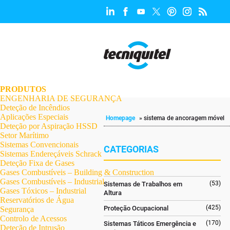
.
.
.
.
.
.
.
PRODUTOS
ENGENHARIA DE SEGURANÇA
Deteção de Incêndios
Aplicações Especiais
Homepage
»
sistema de ancoragem móvel
Deteção por Aspiração HSSD
Setor Marítimo
Sistemas Convencionais
CATEGORIAS
Sistemas Endereçáveis Schrack
Deteção Fixa de Gases
Gases Combustíveis – Building & Construction
Gases Combustíveis – Industrial
(53)
Sistemas de Trabalhos em
Gases Tóxicos – Industrial
Altura
Reservatórios de Água
(425)
Proteção Ocupacional
Segurança
Controlo de Acessos
(170)
Sistemas Táticos Emergência e
Deteção de Intrusão