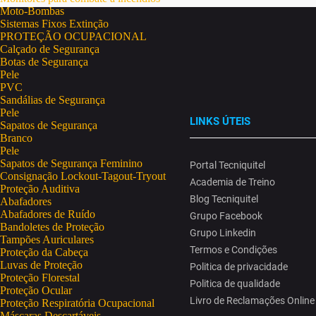
Moto-Bombas
Sistemas Fixos Extinção
PROTEÇÃO OCUPACIONAL
Calçado de Segurança
Botas de Segurança
Pele
PVC
Sandálias de Segurança
Pele
LINKS ÚTEIS
Sapatos de Segurança
Branco
Pele
Sapatos de Segurança Feminino
Portal Tecniquitel
Consignação Lockout-Tagout-Tryout
Academia de Treino
Proteção Auditiva
Blog Tecniquitel
Abafadores
Abafadores de Ruído
Grupo Facebook
Bandoletes de Proteção
Grupo Linkedin
Tampões Auriculares
Termos e Condições
Proteção da Cabeça
Luvas de Proteção
Politica de privacidade
Proteção Florestal
Politica de qualidade
Proteção Ocular
Livro de Reclamações Online
Proteção Respiratória Ocupacional
Máscaras Descartáveis