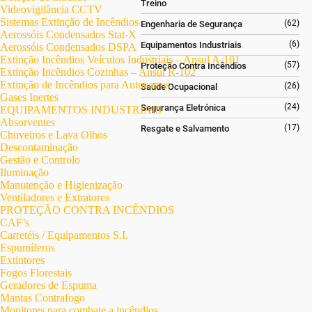
Treino
Videovigilância CCTV
Sistemas Extinção de Incêndios
(62)
Engenharia de Segurança
Aerossóis Condensados Stat-X
(6)
Equipamentos Industriais
Aerossóis Condensados DSPA
Extinção Incêndios Veículos Industriais – Ansul A-101
(57)
Proteção Contra Incêndios
Extinção Incêndios Cozinhas – Ansul R-102
Extinção de Incêndios para Autocarros
(26)
Saúde Ocupacional
Gases Inertes
(24)
Segurança Eletrónica
EQUIPAMENTOS INDUSTRIAIS
Absorventes
(17)
Resgate e Salvamento
Chuveiros e Lava Olhos
Descontaminação
Gestão e Controlo
Iluminação
Manutenção e Higienização
Ventiladores e Extratores
PROTEÇÃO CONTRA INCÊNDIOS
CAF’s
Carretéis / Equipamentos S.I.
Espumíferos
Extintores
Fogos Florestais
Geradores de Espuma
Mantas Contrafogo
Monitores para combate a incêndios