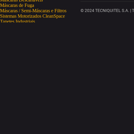
Máscaras de Fuga
Máscaras / Semi-Máscaras e Filtros
© 2024 TECNIQUITEL S.A. | To
Sistemas Motorizados CleanSpace
Tapetes Industriais
Vestuário de Proteção
SAÚDE OCUPACIONAL
Proteção da Pele
Limpeza da Pele
Regeneração da Pele
Desinfeção da Pele
Doseadores
Proteção COVID-19
Telemetria Temperatura
SEGURANÇA ELETRÓNICA
Despistagem / Confirmação Alcoolemia
Deteção de Drogas
Deteção Portátil de Gases
Equipamentos de Tracking
Estações Meteorológicas
STA
Acesso a Espaços Confinados
Equipamentos para Trabalhos em Altura
Soluções Anti-Quedas
STET