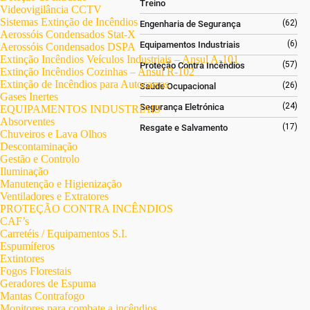
Treino
Videovigilância CCTV
Sistemas Extinção de Incêndios
(62)
Engenharia de Segurança
Aerossóis Condensados Stat-X
(6)
Equipamentos Industriais
Aerossóis Condensados DSPA
Extinção Incêndios Veículos Industriais – Ansul A-101
(57)
Proteção Contra Incêndios
Extinção Incêndios Cozinhas – Ansul R-102
Extinção de Incêndios para Autocarros
(26)
Saúde Ocupacional
Gases Inertes
(24)
Segurança Eletrónica
EQUIPAMENTOS INDUSTRIAIS
Absorventes
(17)
Resgate e Salvamento
Chuveiros e Lava Olhos
Descontaminação
Gestão e Controlo
Iluminação
Manutenção e Higienização
Ventiladores e Extratores
PROTEÇÃO CONTRA INCÊNDIOS
CAF’s
Carretéis / Equipamentos S.I.
Espumíferos
Extintores
Fogos Florestais
Geradores de Espuma
Mantas Contrafogo
Monitores para combate a incêndios