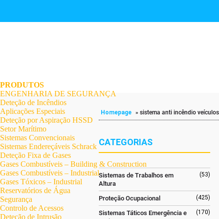
.
.
.
.
.
.
.
PRODUTOS
ENGENHARIA DE SEGURANÇA
Deteção de Incêndios
Aplicações Especiais
Homepage
»
sistema anti incêndio veículo
Deteção por Aspiração HSSD
Setor Marítimo
Sistemas Convencionais
CATEGORIAS
Sistemas Endereçáveis Schrack
Deteção Fixa de Gases
Gases Combustíveis – Building & Construction
Gases Combustíveis – Industrial
(53)
Sistemas de Trabalhos em
Gases Tóxicos – Industrial
Altura
Reservatórios de Água
(425)
Proteção Ocupacional
Segurança
Controlo de Acessos
(170)
Sistemas Táticos Emergência e
Deteção de Intrusão