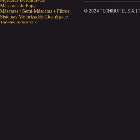
Máscaras de Fuga
Máscaras / Semi-Máscaras e Filtros
© 2024 TECNIQUITEL S.A. | T
Sistemas Motorizados CleanSpace
Tapetes Industriais
Vestuário de Proteção
SAÚDE OCUPACIONAL
Proteção da Pele
Limpeza da Pele
Regeneração da Pele
Desinfeção da Pele
Doseadores
Proteção COVID-19
Telemetria Temperatura
SEGURANÇA ELETRÓNICA
Despistagem / Confirmação Alcoolemia
Deteção de Drogas
Deteção Portátil de Gases
Equipamentos de Tracking
Estações Meteorológicas
STA
Acesso a Espaços Confinados
Equipamentos para Trabalhos em Altura
Soluções Anti-Quedas
STET