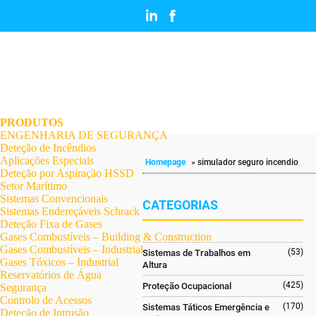
.
.
.
.
.
.
.
PRODUTOS
ENGENHARIA DE SEGURANÇA
Deteção de Incêndios
Aplicações Especiais
Homepage
»
simulador seguro incendio
Deteção por Aspiração HSSD
Setor Marítimo
Sistemas Convencionais
CATEGORIAS
Sistemas Endereçáveis Schrack
Deteção Fixa de Gases
Gases Combustíveis – Building & Construction
Gases Combustíveis – Industrial
(53)
Sistemas de Trabalhos em
Gases Tóxicos – Industrial
Altura
Reservatórios de Água
(425)
Proteção Ocupacional
Segurança
Controlo de Acessos
(170)
Sistemas Táticos Emergência e
Deteção de Intrusão