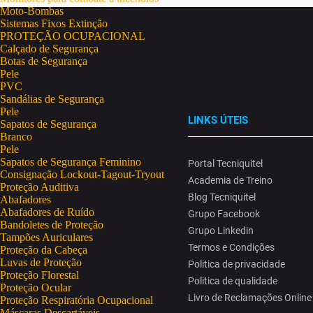
Moto-Bombas
Sistemas Fixos Extinção
PROTEÇÃO OCUPACIONAL
Calçado de Segurança
Botas de Segurança
Pele
PVC
Sandálias de Segurança
Pele
LINKS ÚTEIS
Sapatos de Segurança
Branco
Pele
Sapatos de Segurança Feminino
Portal Tecniquitel
Consignação Lockout-Tagout-Tryout
Academia de Treino
Proteção Auditiva
Blog Tecniquitel
Abafadores
Abafadores de Ruído
Grupo Facebook
Bandoletes de Proteção
Grupo Linkedin
Tampões Auriculares
Termos e Condições
Proteção da Cabeça
Luvas de Proteção
Politica de privacidade
Proteção Florestal
Politica de qualidade
Proteção Ocular
Livro de Reclamações Online
Proteção Respiratória Ocupacional
Máscaras Descartáveis