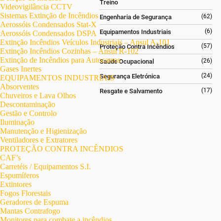
Treino
Videovigilância CCTV
Sistemas Extinção de Incêndios
(62)
Engenharia de Segurança
Aerossóis Condensados Stat-X
(6)
Equipamentos Industriais
Aerossóis Condensados DSPA
Extinção Incêndios Veículos Industriais – Ansul A-101
(57)
Proteção Contra Incêndios
Extinção Incêndios Cozinhas – Ansul R-102
Extinção de Incêndios para Autocarros
(26)
Saúde Ocupacional
Gases Inertes
(24)
Segurança Eletrónica
EQUIPAMENTOS INDUSTRIAIS
Absorventes
(17)
Resgate e Salvamento
Chuveiros e Lava Olhos
Descontaminação
Gestão e Controlo
Iluminação
Manutenção e Higienização
Ventiladores e Extratores
PROTEÇÃO CONTRA INCÊNDIOS
CAF’s
Carretéis / Equipamentos S.I.
Espumíferos
Extintores
Fogos Florestais
Geradores de Espuma
Mantas Contrafogo
Monitores para combate a incêndios