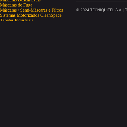
Máscaras de Fuga
Máscaras / Semi-Máscaras e Filtros
© 2024 TECNIQUITEL S.A. | To
Sistemas Motorizados CleanSpace
Tapetes Industriais
Vestuário de Proteção
SAÚDE OCUPACIONAL
Proteção da Pele
Limpeza da Pele
Regeneração da Pele
Desinfeção da Pele
Doseadores
Proteção COVID-19
Telemetria Temperatura
SEGURANÇA ELETRÓNICA
Despistagem / Confirmação Alcoolemia
Deteção de Drogas
Deteção Portátil de Gases
Equipamentos de Tracking
Estações Meteorológicas
STA
Acesso a Espaços Confinados
Equipamentos para Trabalhos em Altura
Soluções Anti-Quedas
STET