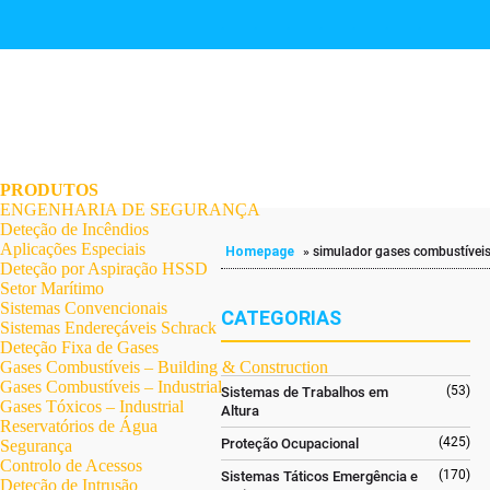
.
.
.
.
.
.
.
PRODUTOS
ENGENHARIA DE SEGURANÇA
Deteção de Incêndios
Aplicações Especiais
Homepage
»
simulador gases combustívei
Deteção por Aspiração HSSD
Setor Marítimo
Sistemas Convencionais
CATEGORIAS
Sistemas Endereçáveis Schrack
Deteção Fixa de Gases
Gases Combustíveis – Building & Construction
Gases Combustíveis – Industrial
(53)
Sistemas de Trabalhos em
Gases Tóxicos – Industrial
Altura
Reservatórios de Água
(425)
Proteção Ocupacional
Segurança
Controlo de Acessos
(170)
Sistemas Táticos Emergência e
Deteção de Intrusão