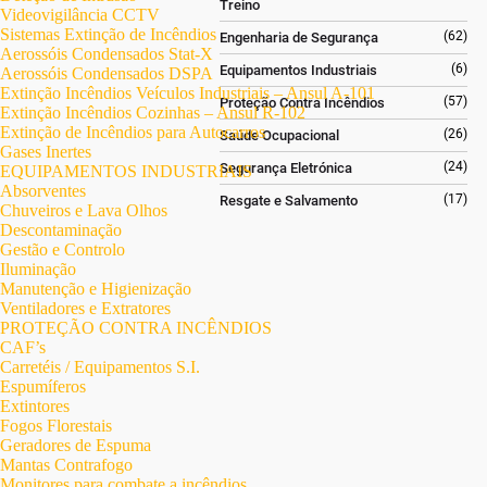
Treino
Videovigilância CCTV
Sistemas Extinção de Incêndios
(62)
Engenharia de Segurança
Aerossóis Condensados Stat-X
(6)
Equipamentos Industriais
Aerossóis Condensados DSPA
Extinção Incêndios Veículos Industriais – Ansul A-101
(57)
Proteção Contra Incêndios
Extinção Incêndios Cozinhas – Ansul R-102
Extinção de Incêndios para Autocarros
(26)
Saúde Ocupacional
Gases Inertes
(24)
Segurança Eletrónica
EQUIPAMENTOS INDUSTRIAIS
Absorventes
(17)
Resgate e Salvamento
Chuveiros e Lava Olhos
Descontaminação
Gestão e Controlo
Iluminação
Manutenção e Higienização
Ventiladores e Extratores
PROTEÇÃO CONTRA INCÊNDIOS
CAF’s
Carretéis / Equipamentos S.I.
Espumíferos
Extintores
Fogos Florestais
Geradores de Espuma
Mantas Contrafogo
Monitores para combate a incêndios