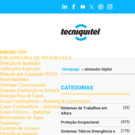
.
.
.
.
.
.
.
PRODUTOS
ENGENHARIA DE SEGURANÇA
Deteção de Incêndios
Aplicações Especiais
Homepage
»
simulador digital
Deteção por Aspiração HSSD
Setor Marítimo
Sistemas Convencionais
CATEGORIAS
Sistemas Endereçáveis Schrack
Deteção Fixa de Gases
Gases Combustíveis – Building & Construction
Gases Combustíveis – Industrial
(53)
Sistemas de Trabalhos em
Gases Tóxicos – Industrial
Altura
Reservatórios de Água
(425)
Proteção Ocupacional
Segurança
Controlo de Acessos
(170)
Sistemas Táticos Emergência e
Deteção de Intrusão