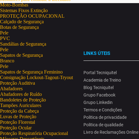
Moto-Bombas
Sistemas Fixos Extinção
PROTEÇÃO OCUPACIONAL
Calçado de Segurança
Botas de Segurança
Pele
PVC
Sandálias de Segurança
Pele
LINKS ÚTEIS
Sapatos de Segurança
Branco
Pele
Sapatos de Segurança Feminino
Portal Tecniquitel
Consignação Lockout-Tagout-Tryout
Academia de Treino
Proteção Auditiva
Blog Tecniquitel
Abafadores
Abafadores de Ruído
Grupo Facebook
Bandoletes de Proteção
Grupo Linkedin
Tampões Auriculares
Termos e Condições
Proteção da Cabeça
Luvas de Proteção
Politica de privacidade
Proteção Florestal
Politica de qualidade
Proteção Ocular
Livro de Reclamações Online
Proteção Respiratória Ocupacional
Máscaras Descartáveis