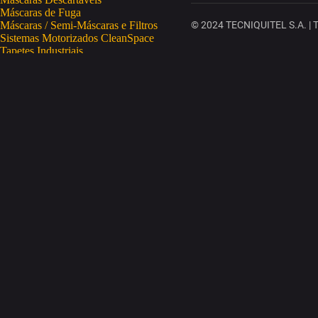
Máscaras de Fuga
Máscaras / Semi-Máscaras e Filtros
© 2024 TECNIQUITEL S.A. | To
Sistemas Motorizados CleanSpace
Tapetes Industriais
Vestuário de Proteção
SAÚDE OCUPACIONAL
Proteção da Pele
Limpeza da Pele
Regeneração da Pele
Desinfeção da Pele
Doseadores
Proteção COVID-19
Telemetria Temperatura
SEGURANÇA ELETRÓNICA
Despistagem / Confirmação Alcoolemia
Deteção de Drogas
Deteção Portátil de Gases
Equipamentos de Tracking
Estações Meteorológicas
STA
Acesso a Espaços Confinados
Equipamentos para Trabalhos em Altura
Soluções Anti-Quedas
STET