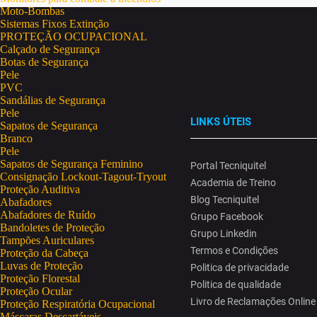
Moto-Bombas
Sistemas Fixos Extinção
PROTEÇÃO OCUPACIONAL
Calçado de Segurança
Botas de Segurança
Pele
PVC
Sandálias de Segurança
Pele
LINKS ÚTEIS
Sapatos de Segurança
Branco
Pele
Sapatos de Segurança Feminino
Portal Tecniquitel
Consignação Lockout-Tagout-Tryout
Academia de Treino
Proteção Auditiva
Blog Tecniquitel
Abafadores
Abafadores de Ruído
Grupo Facebook
Bandoletes de Proteção
Grupo Linkedin
Tampões Auriculares
Termos e Condições
Proteção da Cabeça
Luvas de Proteção
Politica de privacidade
Proteção Florestal
Politica de qualidade
Proteção Ocular
Livro de Reclamações Online
Proteção Respiratória Ocupacional
Máscaras Descartáveis