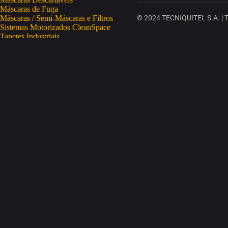
Máscaras de Fuga
Máscaras / Semi-Máscaras e Filtros
© 2024 TECNIQUITEL S.A. | To
Sistemas Motorizados CleanSpace
Tapetes Industriais
Vestuário de Proteção
SAÚDE OCUPACIONAL
Proteção da Pele
Limpeza da Pele
Regeneração da Pele
Desinfeção da Pele
Doseadores
Proteção COVID-19
Telemetria Temperatura
SEGURANÇA ELETRÓNICA
Despistagem / Confirmação Alcoolemia
Deteção de Drogas
Deteção Portátil de Gases
Equipamentos de Tracking
Estações Meteorológicas
STA
Acesso a Espaços Confinados
Equipamentos para Trabalhos em Altura
Soluções Anti-Quedas
STET