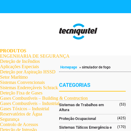
.
.
.
.
.
.
.
PRODUTOS
ENGENHARIA DE SEGURANÇA
Deteção de Incêndios
Aplicações Especiais
Homepage
»
simulador de fogo
Deteção por Aspiração HSSD
Setor Marítimo
Sistemas Convencionais
CATEGORIAS
Sistemas Endereçáveis Schrack
Deteção Fixa de Gases
Gases Combustíveis – Building & Construction
Gases Combustíveis – Industrial
(53)
Sistemas de Trabalhos em
Gases Tóxicos – Industrial
Altura
Reservatórios de Água
(425)
Proteção Ocupacional
Segurança
Controlo de Acessos
(170)
Sistemas Táticos Emergência e
Deteção de Intrusão