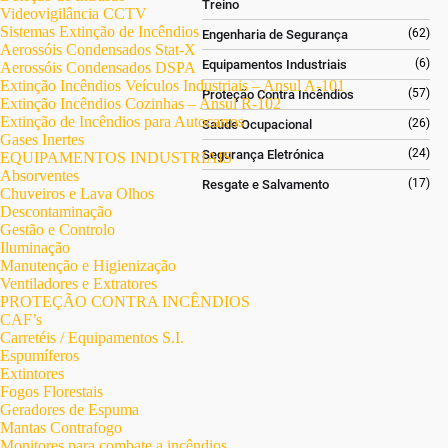
Treino
Videovigilância CCTV
Sistemas Extinção de Incêndios
(62)
Engenharia de Segurança
Aerossóis Condensados Stat-X
(6)
Equipamentos Industriais
Aerossóis Condensados DSPA
Extinção Incêndios Veículos Industriais – Ansul A-101
(57)
Proteção Contra Incêndios
Extinção Incêndios Cozinhas – Ansul R-102
Extinção de Incêndios para Autocarros
(26)
Saúde Ocupacional
Gases Inertes
(24)
Segurança Eletrónica
EQUIPAMENTOS INDUSTRIAIS
Absorventes
(17)
Resgate e Salvamento
Chuveiros e Lava Olhos
Descontaminação
Gestão e Controlo
Iluminação
Manutenção e Higienização
Ventiladores e Extratores
PROTEÇÃO CONTRA INCÊNDIOS
CAF’s
Carretéis / Equipamentos S.I.
Espumíferos
Extintores
Fogos Florestais
Geradores de Espuma
Mantas Contrafogo
Monitores para combate a incêndios