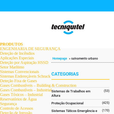
.
.
.
.
.
.
.
PRODUTOS
ENGENHARIA DE SEGURANÇA
Deteção de Incêndios
Aplicações Especiais
Homepage
»
salvamento urbano
Deteção por Aspiração HSSD
Setor Marítimo
Sistemas Convencionais
CATEGORIAS
Sistemas Endereçáveis Schrack
Deteção Fixa de Gases
Gases Combustíveis – Building & Construction
Gases Combustíveis – Industrial
(53)
Sistemas de Trabalhos em
Gases Tóxicos – Industrial
Altura
Reservatórios de Água
(425)
Proteção Ocupacional
Segurança
Controlo de Acessos
(170)
Sistemas Táticos Emergência e
Deteção de Intrusão