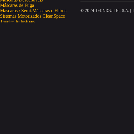
Máscaras de Fuga
Máscaras / Semi-Máscaras e Filtros
© 2024 TECNIQUITEL S.A. | To
Sistemas Motorizados CleanSpace
Tapetes Industriais
Vestuário de Proteção
SAÚDE OCUPACIONAL
Proteção da Pele
Limpeza da Pele
Regeneração da Pele
Desinfeção da Pele
Doseadores
Proteção COVID-19
Telemetria Temperatura
SEGURANÇA ELETRÓNICA
Despistagem / Confirmação Alcoolemia
Deteção de Drogas
Deteção Portátil de Gases
Equipamentos de Tracking
Estações Meteorológicas
STA
Acesso a Espaços Confinados
Equipamentos para Trabalhos em Altura
Soluções Anti-Quedas
STET