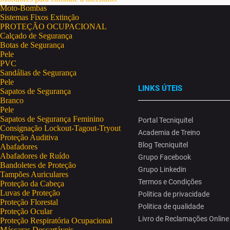
Moto-Bombas
Sistemas Fixos Extinção
PROTEÇÃO OCUPACIONAL
Calçado de Segurança
Botas de Segurança
Pele
PVC
Sandálias de Segurança
Pele
LINKS ÚTEIS
Sapatos de Segurança
Branco
Pele
Sapatos de Segurança Feminino
Portal Tecniquitel
Consignação Lockout-Tagout-Tryout
Academia de Treino
Proteção Auditiva
Blog Tecniquitel
Abafadores
Abafadores de Ruído
Grupo Facebook
Bandoletes de Proteção
Grupo Linkedin
Tampões Auriculares
Termos e Condições
Proteção da Cabeça
Luvas de Proteção
Politica de privacidade
Proteção Florestal
Politica de qualidade
Proteção Ocular
Livro de Reclamações Online
Proteção Respiratória Ocupacional
Máscaras Descartáveis