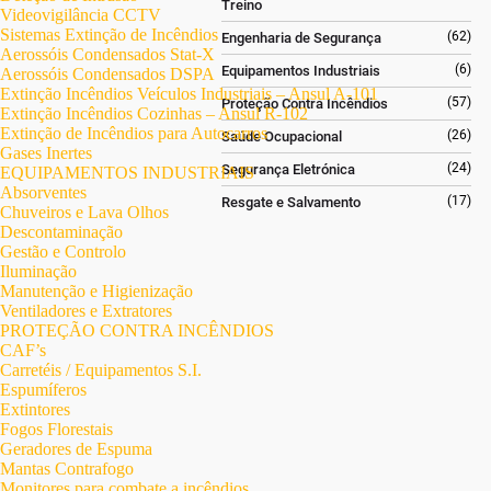
Treino
Videovigilância CCTV
Sistemas Extinção de Incêndios
(62)
Engenharia de Segurança
Aerossóis Condensados Stat-X
(6)
Equipamentos Industriais
Aerossóis Condensados DSPA
Extinção Incêndios Veículos Industriais – Ansul A-101
(57)
Proteção Contra Incêndios
Extinção Incêndios Cozinhas – Ansul R-102
Extinção de Incêndios para Autocarros
(26)
Saúde Ocupacional
Gases Inertes
(24)
Segurança Eletrónica
EQUIPAMENTOS INDUSTRIAIS
Absorventes
(17)
Resgate e Salvamento
Chuveiros e Lava Olhos
Descontaminação
Gestão e Controlo
Iluminação
Manutenção e Higienização
Ventiladores e Extratores
PROTEÇÃO CONTRA INCÊNDIOS
CAF’s
Carretéis / Equipamentos S.I.
Espumíferos
Extintores
Fogos Florestais
Geradores de Espuma
Mantas Contrafogo
Monitores para combate a incêndios