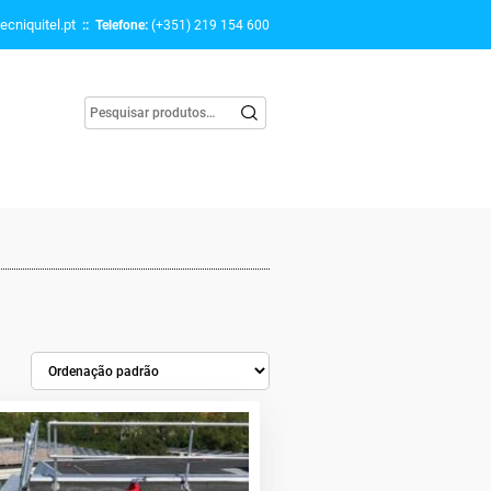
ecniquitel.pt
:: Telefone:
(+351) 219 154 600