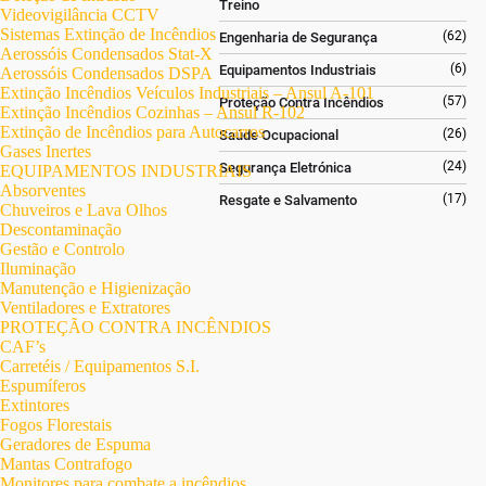
Treino
Videovigilância CCTV
Sistemas Extinção de Incêndios
(62)
Engenharia de Segurança
Aerossóis Condensados Stat-X
(6)
Equipamentos Industriais
Aerossóis Condensados DSPA
Extinção Incêndios Veículos Industriais – Ansul A-101
(57)
Proteção Contra Incêndios
Extinção Incêndios Cozinhas – Ansul R-102
Extinção de Incêndios para Autocarros
(26)
Saúde Ocupacional
Gases Inertes
(24)
Segurança Eletrónica
EQUIPAMENTOS INDUSTRIAIS
Absorventes
(17)
Resgate e Salvamento
Chuveiros e Lava Olhos
Descontaminação
Gestão e Controlo
Iluminação
Manutenção e Higienização
Ventiladores e Extratores
PROTEÇÃO CONTRA INCÊNDIOS
CAF’s
Carretéis / Equipamentos S.I.
Espumíferos
Extintores
Fogos Florestais
Geradores de Espuma
Mantas Contrafogo
Monitores para combate a incêndios