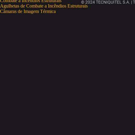
Combate a Incêndios Estruturais
© 2024 TECNIQUITEL S.A. | To
Agulhetas de Combate a Incêndios Estruturais
Câmaras de Imagem Térmica
Deteção Portátil de Gases
Eletrobombas
Equipamento de Proteção Individual
Mangueiras
Motobombas
Monitores
Combate a Incêndios Rurais
Salvamento e Desencarceramento
Soluções de Treino e Formação
RESGATE E SALVAMENTO
Fatos de Imersão
Coletes Salva-Vidas
Salva-Vidas OneUP
OneUP Trekking
CURSOS
ESPAÇOS CONFINADOS
GWO
IRATA
SEGURANÇA CONTRA INCÊNDIOS
SEGURANÇA LABORAL
TRABALHOS EM ALTURA
EMPRESA