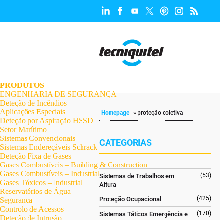
.
.
.
.
.
.
.
PRODUTOS
ENGENHARIA DE SEGURANÇA
Deteção de Incêndios
Aplicações Especiais
Homepage
»
proteção coletiva
Deteção por Aspiração HSSD
Setor Marítimo
Sistemas Convencionais
CATEGORIAS
Sistemas Endereçáveis Schrack
Deteção Fixa de Gases
Gases Combustíveis – Building & Construction
Gases Combustíveis – Industrial
(53)
Sistemas de Trabalhos em
Gases Tóxicos – Industrial
Altura
Reservatórios de Água
(425)
Proteção Ocupacional
Segurança
Controlo de Acessos
(170)
Sistemas Táticos Emergência e
Deteção de Intrusão