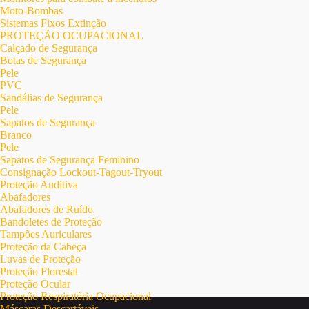
Moto-Bombas
Sistemas Fixos Extinção
PROTEÇÃO OCUPACIONAL
Calçado de Segurança
Botas de Segurança
Pele
PVC
Sandálias de Segurança
Pele
Sapatos de Segurança
Branco
Pele
Sapatos de Segurança Feminino
Consignação Lockout-Tagout-Tryout
Proteção Auditiva
Abafadores
Abafadores de Ruído
Bandoletes de Proteção
Tampões Auriculares
Proteção da Cabeça
Luvas de Proteção
Proteção Florestal
Proteção Ocular
Proteção Respiratória Ocupacional
Máscaras Descartáveis