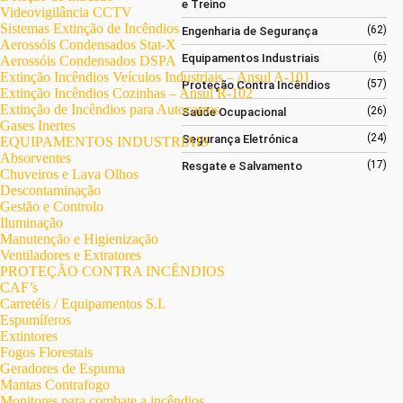
e Treino
Videovigilância CCTV
Sistemas Extinção de Incêndios
(62)
Engenharia de Segurança
Aerossóis Condensados Stat-X
(6)
Equipamentos Industriais
Aerossóis Condensados DSPA
Extinção Incêndios Veículos Industriais – Ansul A-101
(57)
Proteção Contra Incêndios
Extinção Incêndios Cozinhas – Ansul R-102
Extinção de Incêndios para Autocarros
(26)
Saúde Ocupacional
Gases Inertes
(24)
Segurança Eletrónica
EQUIPAMENTOS INDUSTRIAIS
Absorventes
(17)
Resgate e Salvamento
Chuveiros e Lava Olhos
Descontaminação
Gestão e Controlo
Iluminação
Manutenção e Higienização
Ventiladores e Extratores
PROTEÇÃO CONTRA INCÊNDIOS
CAF’s
Carretéis / Equipamentos S.I.
Espumíferos
Extintores
Fogos Florestais
Geradores de Espuma
Mantas Contrafogo
Monitores para combate a incêndios