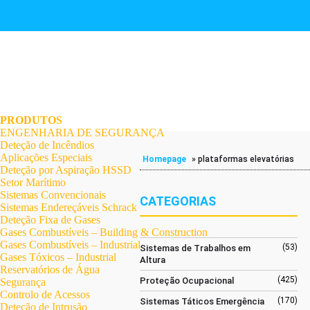
.
.
.
.
.
.
.
PRODUTOS
ENGENHARIA DE SEGURANÇA
Deteção de Incêndios
Aplicações Especiais
Homepage
»
plataformas elevatórias
Deteção por Aspiração HSSD
Setor Marítimo
Sistemas Convencionais
CATEGORIAS
Sistemas Endereçáveis Schrack
Deteção Fixa de Gases
Gases Combustíveis – Building & Construction
Gases Combustíveis – Industrial
(53)
Sistemas de Trabalhos em
Gases Tóxicos – Industrial
Altura
Reservatórios de Água
(425)
Proteção Ocupacional
Segurança
Controlo de Acessos
(170)
Sistemas Táticos Emergência
Deteção de Intrusão