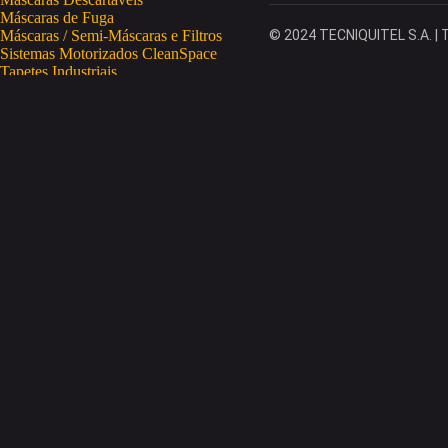
Máscaras de Fuga
Máscaras / Semi-Máscaras e Filtros
© 2024 TECNIQUITEL S.A. | T
Sistemas Motorizados CleanSpace
Tapetes Industriais
Vestuário de Proteção
SAÚDE OCUPACIONAL
Proteção da Pele
Limpeza da Pele
Regeneração da Pele
Desinfeção da Pele
Doseadores
Proteção COVID-19
Telemetria Temperatura
SEGURANÇA ELETRÓNICA
Despistagem / Confirmação Alcoolemia
Deteção de Drogas
Deteção Portátil de Gases
Equipamentos de Tracking
Estações Meteorológicas
STA
Acesso a Espaços Confinados
Equipamentos para Trabalhos em Altura
Soluções Anti-Quedas
STET