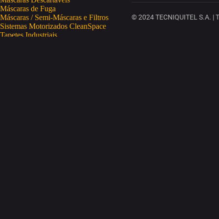
Máscaras de Fuga
Máscaras / Semi-Máscaras e Filtros
© 2024 TECNIQUITEL S.A. | To
Sistemas Motorizados CleanSpace
Tapetes Industriais
Vestuário de Proteção
SAÚDE OCUPACIONAL
Proteção da Pele
Limpeza da Pele
Regeneração da Pele
Desinfeção da Pele
Doseadores
Proteção COVID-19
Telemetria Temperatura
SEGURANÇA ELETRÓNICA
Despistagem / Confirmação Alcoolemia
Deteção de Drogas
Deteção Portátil de Gases
Equipamentos de Tracking
Estações Meteorológicas
STA
Acesso a Espaços Confinados
Equipamentos para Trabalhos em Altura
Soluções Anti-Quedas
STET