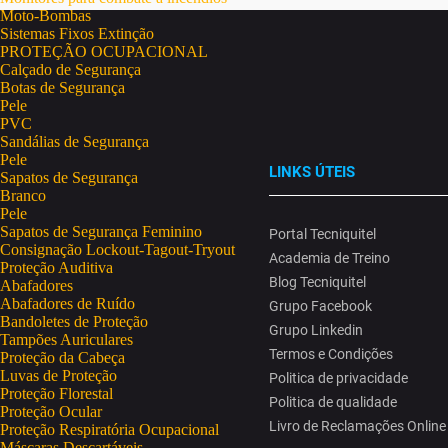
Moto-Bombas
Sistemas Fixos Extinção
PROTEÇÃO OCUPACIONAL
Calçado de Segurança
Botas de Segurança
Pele
PVC
Sandálias de Segurança
Pele
LINKS ÚTEIS
Sapatos de Segurança
Branco
Pele
Sapatos de Segurança Feminino
Portal Tecniquitel
Consignação Lockout-Tagout-Tryout
Academia de Treino
Proteção Auditiva
Blog Tecniquitel
Abafadores
Abafadores de Ruído
Grupo Facebook
Bandoletes de Proteção
Grupo Linkedin
Tampões Auriculares
Termos e Condições
Proteção da Cabeça
Luvas de Proteção
Politica de privacidade
Proteção Florestal
Politica de qualidade
Proteção Ocular
Livro de Reclamações Online
Proteção Respiratória Ocupacional
Máscaras Descartáveis