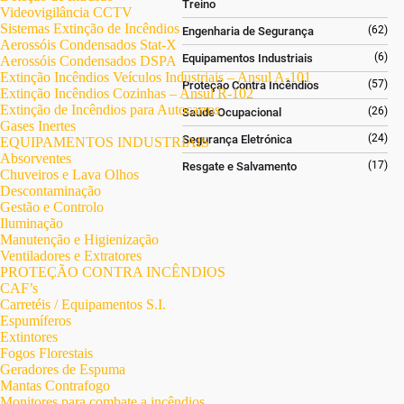
Treino
Videovigilância CCTV
Sistemas Extinção de Incêndios
(62)
Engenharia de Segurança
Aerossóis Condensados Stat-X
(6)
Equipamentos Industriais
Aerossóis Condensados DSPA
Extinção Incêndios Veículos Industriais – Ansul A-101
(57)
Proteção Contra Incêndios
Extinção Incêndios Cozinhas – Ansul R-102
Extinção de Incêndios para Autocarros
(26)
Saúde Ocupacional
Gases Inertes
(24)
Segurança Eletrónica
EQUIPAMENTOS INDUSTRIAIS
Absorventes
(17)
Resgate e Salvamento
Chuveiros e Lava Olhos
Descontaminação
Gestão e Controlo
Iluminação
Manutenção e Higienização
Ventiladores e Extratores
PROTEÇÃO CONTRA INCÊNDIOS
CAF’s
Carretéis / Equipamentos S.I.
Espumíferos
Extintores
Fogos Florestais
Geradores de Espuma
Mantas Contrafogo
Monitores para combate a incêndios