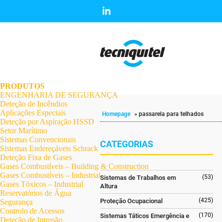
.
.
.
.
.
.
.
PRODUTOS
ENGENHARIA DE SEGURANÇA
Deteção de Incêndios
Aplicações Especiais
Homepage
»
passarela para telhados
Deteção por Aspiração HSSD
Setor Marítimo
Sistemas Convencionais
CATEGORIAS
Sistemas Endereçáveis Schrack
Deteção Fixa de Gases
Gases Combustíveis – Building & Construction
Gases Combustíveis – Industrial
(53)
Sistemas de Trabalhos em
Gases Tóxicos – Industrial
Altura
Reservatórios de Água
(425)
Proteção Ocupacional
Segurança
Controlo de Acessos
(170)
Sistemas Táticos Emergência e
Deteção de Intrusão