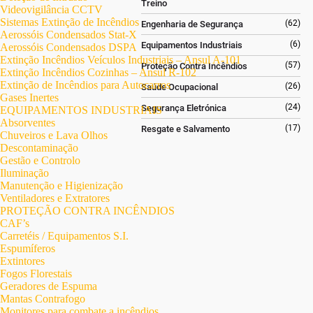
Treino
Videovigilância CCTV
Sistemas Extinção de Incêndios
(62)
Engenharia de Segurança
Aerossóis Condensados Stat-X
(6)
Equipamentos Industriais
Aerossóis Condensados DSPA
Extinção Incêndios Veículos Industriais – Ansul A-101
(57)
Proteção Contra Incêndios
Extinção Incêndios Cozinhas – Ansul R-102
Extinção de Incêndios para Autocarros
(26)
Saúde Ocupacional
Gases Inertes
(24)
Segurança Eletrónica
EQUIPAMENTOS INDUSTRIAIS
Absorventes
(17)
Resgate e Salvamento
Chuveiros e Lava Olhos
Descontaminação
Gestão e Controlo
Iluminação
Manutenção e Higienização
Ventiladores e Extratores
PROTEÇÃO CONTRA INCÊNDIOS
CAF’s
Carretéis / Equipamentos S.I.
Espumíferos
Extintores
Fogos Florestais
Geradores de Espuma
Mantas Contrafogo
Monitores para combate a incêndios