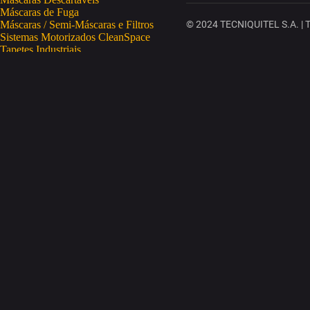
Máscaras de Fuga
Máscaras / Semi-Máscaras e Filtros
© 2024 TECNIQUITEL S.A. | To
Sistemas Motorizados CleanSpace
Tapetes Industriais
Vestuário de Proteção
SAÚDE OCUPACIONAL
Proteção da Pele
Limpeza da Pele
Regeneração da Pele
Desinfeção da Pele
Doseadores
Proteção COVID-19
Telemetria Temperatura
SEGURANÇA ELETRÓNICA
Despistagem / Confirmação Alcoolemia
Deteção de Drogas
Deteção Portátil de Gases
Equipamentos de Tracking
Estações Meteorológicas
STA
Acesso a Espaços Confinados
Equipamentos para Trabalhos em Altura
Soluções Anti-Quedas
STET