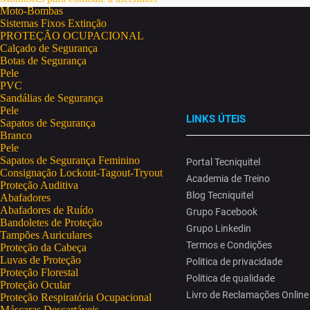
Moto-Bombas
Sistemas Fixos Extinção
PROTEÇÃO OCUPACIONAL
Calçado de Segurança
Botas de Segurança
Pele
PVC
Sandálias de Segurança
Pele
LINKS ÚTEIS
Sapatos de Segurança
Branco
Pele
Sapatos de Segurança Feminino
Portal Tecniquitel
Consignação Lockout-Tagout-Tryout
Academia de Treino
Proteção Auditiva
Blog Tecniquitel
Abafadores
Abafadores de Ruído
Grupo Facebook
Bandoletes de Proteção
Grupo Linkedin
Tampões Auriculares
Termos e Condições
Proteção da Cabeça
Luvas de Proteção
Politica de privacidade
Proteção Florestal
Politica de qualidade
Proteção Ocular
Livro de Reclamações Online
Proteção Respiratória Ocupacional
Máscaras Descartáveis