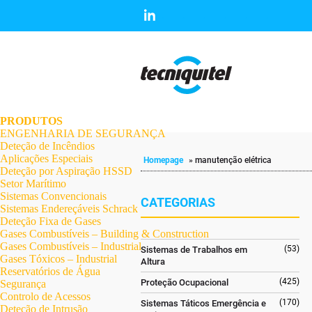
.
.
.
.
.
.
.
PRODUTOS
ENGENHARIA DE SEGURANÇA
Deteção de Incêndios
Aplicações Especiais
Homepage
»
manutenção elétrica
Deteção por Aspiração HSSD
Setor Marítimo
Sistemas Convencionais
CATEGORIAS
Sistemas Endereçáveis Schrack
Deteção Fixa de Gases
Gases Combustíveis – Building & Construction
Gases Combustíveis – Industrial
(53)
Sistemas de Trabalhos em
Gases Tóxicos – Industrial
Altura
Reservatórios de Água
(425)
Proteção Ocupacional
Segurança
Controlo de Acessos
(170)
Sistemas Táticos Emergência e
Deteção de Intrusão