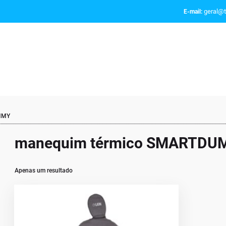
geral@t
E-mail:
MMY
manequim térmico SMARTD
Apenas um resultado