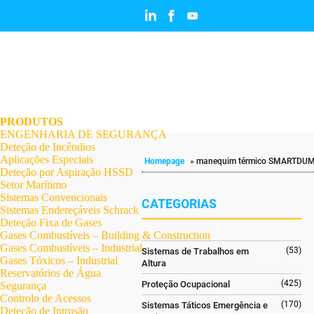
.
.
.
.
.
.
.
PRODUTOS
ENGENHARIA DE SEGURANÇA
Deteção de Incêndios
Aplicações Especiais
Homepage
»
manequim térmico SMARTDU
Deteção por Aspiração HSSD
Setor Marítimo
Sistemas Convencionais
CATEGORIAS
Sistemas Endereçáveis Schrack
Deteção Fixa de Gases
Gases Combustíveis – Building & Construction
Gases Combustíveis – Industrial
(53)
Sistemas de Trabalhos em
Gases Tóxicos – Industrial
Altura
Reservatórios de Água
(425)
Proteção Ocupacional
Segurança
Controlo de Acessos
(170)
Sistemas Táticos Emergência e
Deteção de Intrusão