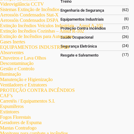
Treino
Videovigilância CCTV
Sistemas Extinção de Incêndios
(62)
Engenharia de Segurança
Aerossóis Condensados Stat-X
(6)
Equipamentos Industriais
Aerossóis Condensados DSPA
Extinção Incêndios Veículos Industriais – Ansul A-101
(57)
Proteção Contra Incêndios
Extinção Incêndios Cozinhas – Ansul R-102
Extinção de Incêndios para Autocarros
(26)
Saúde Ocupacional
Gases Inertes
(24)
Segurança Eletrónica
EQUIPAMENTOS INDUSTRIAIS
Absorventes
(17)
Resgate e Salvamento
Chuveiros e Lava Olhos
Descontaminação
Gestão e Controlo
Iluminação
Manutenção e Higienização
Ventiladores e Extratores
PROTEÇÃO CONTRA INCÊNDIOS
CAF’s
Carretéis / Equipamentos S.I.
Espumíferos
Extintores
Fogos Florestais
Geradores de Espuma
Mantas Contrafogo
Monitores para combate a incêndios