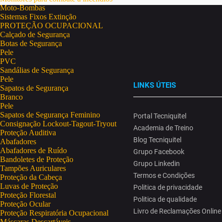
Moto-Bombas
Sistemas Fixos Extinção
PROTEÇÃO OCUPACIONAL
Calçado de Segurança
Botas de Segurança
Pele
PVC
Sandálias de Segurança
Pele
LINKS ÚTEIS
Sapatos de Segurança
Branco
Pele
Sapatos de Segurança Feminino
Portal Tecniquitel
Consignação Lockout-Tagout-Tryout
Academia de Treino
Proteção Auditiva
Blog Tecniquitel
Abafadores
Abafadores de Ruído
Grupo Facebook
Bandoletes de Proteção
Grupo Linkedin
Tampões Auriculares
Termos e Condições
Proteção da Cabeça
Luvas de Proteção
Politica de privacidade
Proteção Florestal
Politica de qualidade
Proteção Ocular
Livro de Reclamações Online
Proteção Respiratória Ocupacional
Máscaras Descartáveis