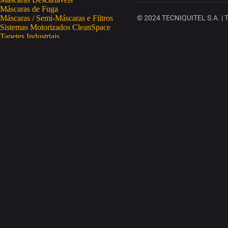
Máscaras de Fuga
Máscaras / Semi-Máscaras e Filtros
© 2024 TECNIQUITEL S.A. | To
Sistemas Motorizados CleanSpace
Tapetes Industriais
Vestuário de Proteção
SAÚDE OCUPACIONAL
Proteção da Pele
Limpeza da Pele
Regeneração da Pele
Desinfeção da Pele
Doseadores
Proteção COVID-19
Telemetria Temperatura
SEGURANÇA ELETRÓNICA
Despistagem / Confirmação Alcoolemia
Deteção de Drogas
Deteção Portátil de Gases
Equipamentos de Tracking
Estações Meteorológicas
STA
Acesso a Espaços Confinados
Equipamentos para Trabalhos em Altura
Soluções Anti-Quedas
STET