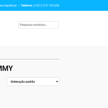
ecniquitel.pt
:: Telefone:
(+351) 219 154 600
UMMY