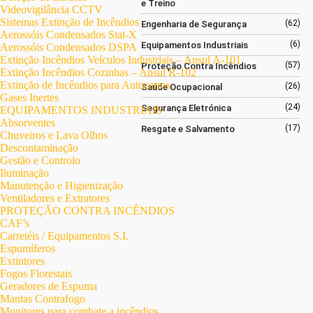
e Treino
Videovigilância CCTV
Sistemas Extinção de Incêndios
(62)
Engenharia de Segurança
Aerossóis Condensados Stat-X
(6)
Equipamentos Industriais
Aerossóis Condensados DSPA
Extinção Incêndios Veículos Industriais – Ansul A-101
(57)
Proteção Contra Incêndios
Extinção Incêndios Cozinhas – Ansul R-102
Extinção de Incêndios para Autocarros
(26)
Saúde Ocupacional
Gases Inertes
(24)
Segurança Eletrónica
EQUIPAMENTOS INDUSTRIAIS
Absorventes
(17)
Resgate e Salvamento
Chuveiros e Lava Olhos
Descontaminação
Gestão e Controlo
Iluminação
Manutenção e Higienização
Ventiladores e Extratores
PROTEÇÃO CONTRA INCÊNDIOS
CAF’s
Carretéis / Equipamentos S.I.
Espumíferos
Extintores
Fogos Florestais
Geradores de Espuma
Mantas Contrafogo
Monitores para combate a incêndios