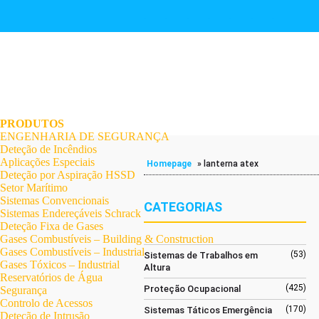
.
.
.
.
.
.
.
PRODUTOS
ENGENHARIA DE SEGURANÇA
Deteção de Incêndios
Aplicações Especiais
Homepage
»
lanterna atex
Deteção por Aspiração HSSD
Setor Marítimo
Sistemas Convencionais
CATEGORIAS
Sistemas Endereçáveis Schrack
Deteção Fixa de Gases
Gases Combustíveis – Building & Construction
Gases Combustíveis – Industrial
(53)
Sistemas de Trabalhos em
Gases Tóxicos – Industrial
Altura
Reservatórios de Água
(425)
Proteção Ocupacional
Segurança
Controlo de Acessos
(170)
Sistemas Táticos Emergência
Deteção de Intrusão