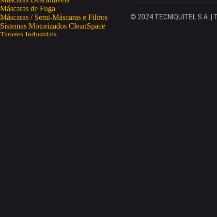
Máscaras de Fuga
Máscaras / Semi-Máscaras e Filtros
© 2024 TECNIQUITEL S.A. | T
Sistemas Motorizados CleanSpace
Tapetes Industriais
Vestuário de Proteção
SAÚDE OCUPACIONAL
Proteção da Pele
Limpeza da Pele
Regeneração da Pele
Desinfeção da Pele
Doseadores
Proteção COVID-19
Telemetria Temperatura
SEGURANÇA ELETRÓNICA
Despistagem / Confirmação Alcoolemia
Deteção de Drogas
Deteção Portátil de Gases
Equipamentos de Tracking
Estações Meteorológicas
STA
Acesso a Espaços Confinados
Equipamentos para Trabalhos em Altura
Soluções Anti-Quedas
STET