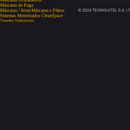
Máscaras de Fuga
Máscaras / Semi-Máscaras e Filtros
© 2024 TECNIQUITEL S.A. | To
Sistemas Motorizados CleanSpace
Tapetes Industriais
Vestuário de Proteção
SAÚDE OCUPACIONAL
Proteção da Pele
Limpeza da Pele
Regeneração da Pele
Desinfeção da Pele
Doseadores
Proteção COVID-19
Telemetria Temperatura
SEGURANÇA ELETRÓNICA
Despistagem / Confirmação Alcoolemia
Deteção de Drogas
Deteção Portátil de Gases
Equipamentos de Tracking
Estações Meteorológicas
STA
Acesso a Espaços Confinados
Equipamentos para Trabalhos em Altura
Soluções Anti-Quedas
STET