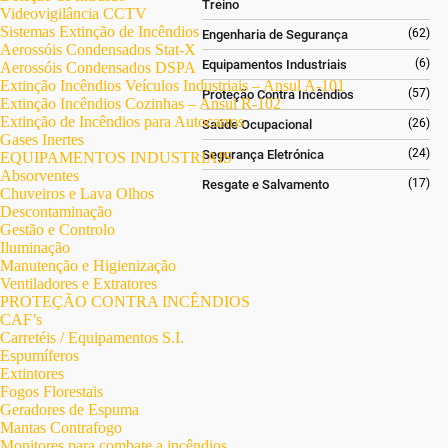
Treino
Videovigilância CCTV
Sistemas Extinção de Incêndios
(62)
Engenharia de Segurança
Aerossóis Condensados Stat-X
(6)
Equipamentos Industriais
Aerossóis Condensados DSPA
Extinção Incêndios Veículos Industriais – Ansul A-101
(57)
Proteção Contra Incêndios
Extinção Incêndios Cozinhas – Ansul R-102
Extinção de Incêndios para Autocarros
(26)
Saúde Ocupacional
Gases Inertes
(24)
Segurança Eletrónica
EQUIPAMENTOS INDUSTRIAIS
Absorventes
(17)
Resgate e Salvamento
Chuveiros e Lava Olhos
Descontaminação
Gestão e Controlo
Iluminação
Manutenção e Higienização
Ventiladores e Extratores
PROTEÇÃO CONTRA INCÊNDIOS
CAF’s
Carretéis / Equipamentos S.I.
Espumíferos
Extintores
Fogos Florestais
Geradores de Espuma
Mantas Contrafogo
Monitores para combate a incêndios