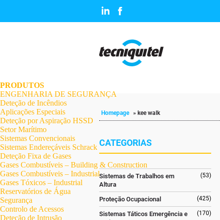
.
.
.
.
.
.
.
PRODUTOS
ENGENHARIA DE SEGURANÇA
Deteção de Incêndios
Aplicações Especiais
Homepage
»
kee walk
Deteção por Aspiração HSSD
Setor Marítimo
Sistemas Convencionais
CATEGORIAS
Sistemas Endereçáveis Schrack
Deteção Fixa de Gases
Gases Combustíveis – Building & Construction
Gases Combustíveis – Industrial
(53)
Sistemas de Trabalhos em
Gases Tóxicos – Industrial
Altura
Reservatórios de Água
(425)
Proteção Ocupacional
Segurança
Controlo de Acessos
(170)
Sistemas Táticos Emergência e
Deteção de Intrusão