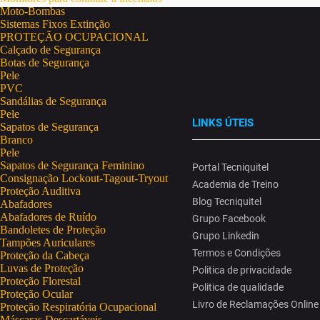
Moto-Bombas
Sistemas Fixos Extinção
PROTEÇÃO OCUPACIONAL
Calçado de Segurança
Botas de Segurança
Pele
PVC
Sandálias de Segurança
Pele
LINKS ÚTEIS
Sapatos de Segurança
Branco
Pele
Sapatos de Segurança Feminino
Portal Tecniquitel
Consignação Lockout-Tagout-Tryout
Academia de Treino
Proteção Auditiva
Blog Tecniquitel
Abafadores
Abafadores de Ruído
Grupo Facebook
Bandoletes de Proteção
Grupo Linkedin
Tampões Auriculares
Termos e Condições
Proteção da Cabeça
Luvas de Proteção
Politica de privacidade
Proteção Florestal
Politica de qualidade
Proteção Ocular
Livro de Reclamações Online
Proteção Respiratória Ocupacional
Máscaras Descartáveis