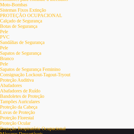
Moto-Bombas
Sistemas Fixos Extinção
PROTEÇÃO OCUPACIONAL
Calçado de Segurança
Botas de Segurança
Pele
PVC
Sandálias de Segurança
Pele
Sapatos de Segurança
Branco
Pele
Sapatos de Segurança Feminino
Consignação Lockout-Tagout-Tryout
Proteção Auditiva
Abafadores
Abafadores de Ruído
Bandoletes de Proteção
Tampões Auriculares
Proteção da Cabeça
Luvas de Proteção
Proteção Florestal
Proteção Ocular
Proteção Respiratória Ocupacional
Máscaras Descartáveis