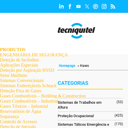
.
.
.
.
.
.
.
PRODUTOS
ENGENHARIA DE SEGURANÇA
Deteção de Incêndios
Aplicações Especiais
Homepage
»
Haws
Deteção por Aspiração HSSD
Setor Marítimo
Sistemas Convencionais
CATEGORIAS
Sistemas Endereçáveis Schrack
Deteção Fixa de Gases
Gases Combustíveis – Building & Construction
Gases Combustíveis – Industrial
(53)
Sistemas de Trabalhos em
Gases Tóxicos – Industrial
Altura
Reservatórios de Água
(425)
Proteção Ocupacional
Segurança
Controlo de Acessos
(170)
Sistemas Táticos Emergência e
Deteção de Intrusão