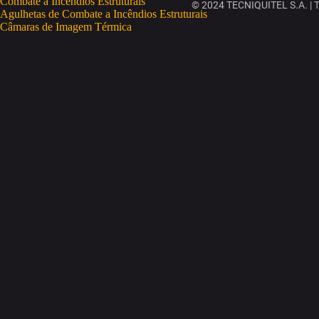
Combate a Incêndios Estruturais
© 2024 TECNIQUITEL S.A. | To
Agulhetas de Combate a Incêndios Estruturais
Câmaras de Imagem Térmica
Deteção Portátil de Gases
Eletrobombas
Equipamento de Proteção Individual
Mangueiras
Motobombas
Monitores
Combate a Incêndios Rurais
Salvamento e Desencarceramento
Soluções de Treino e Formação
RESGATE E SALVAMENTO
Fatos de Imersão
Coletes Salva-Vidas
Salva-Vidas OneUP
OneUP Trekking
CURSOS
ESPAÇOS CONFINADOS
GWO
IRATA
SEGURANÇA CONTRA INCÊNDIOS
SEGURANÇA LABORAL
TRABALHOS EM ALTURA
EMPRESA