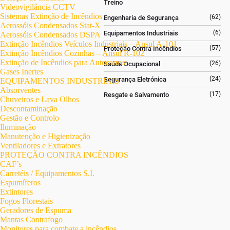
Treino
Videovigilância CCTV
Sistemas Extinção de Incêndios
(62)
Engenharia de Segurança
Aerossóis Condensados Stat-X
(6)
Equipamentos Industriais
Aerossóis Condensados DSPA
Extinção Incêndios Veículos Industriais – Ansul A-101
(57)
Proteção Contra Incêndios
Extinção Incêndios Cozinhas – Ansul R-102
Extinção de Incêndios para Autocarros
(26)
Saúde Ocupacional
Gases Inertes
(24)
Segurança Eletrónica
EQUIPAMENTOS INDUSTRIAIS
Absorventes
(17)
Resgate e Salvamento
Chuveiros e Lava Olhos
Descontaminação
Gestão e Controlo
Iluminação
Manutenção e Higienização
Ventiladores e Extratores
PROTEÇÃO CONTRA INCÊNDIOS
CAF’s
Carretéis / Equipamentos S.I.
Espumíferos
Extintores
Fogos Florestais
Geradores de Espuma
Mantas Contrafogo
Monitores para combate a incêndios