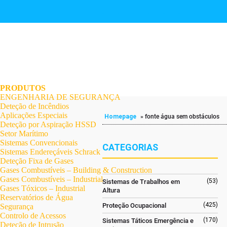
.
.
.
.
.
.
.
PRODUTOS
ENGENHARIA DE SEGURANÇA
Deteção de Incêndios
Aplicações Especiais
Homepage
»
fonte água sem obstáculos
Deteção por Aspiração HSSD
Setor Marítimo
Sistemas Convencionais
CATEGORIAS
Sistemas Endereçáveis Schrack
Deteção Fixa de Gases
Gases Combustíveis – Building & Construction
Gases Combustíveis – Industrial
(53)
Sistemas de Trabalhos em
Gases Tóxicos – Industrial
Altura
Reservatórios de Água
(425)
Proteção Ocupacional
Segurança
Controlo de Acessos
(170)
Sistemas Táticos Emergência e
Deteção de Intrusão