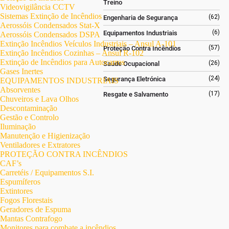
Treino
Videovigilância CCTV
Sistemas Extinção de Incêndios
(62)
Engenharia de Segurança
Aerossóis Condensados Stat-X
(6)
Equipamentos Industriais
Aerossóis Condensados DSPA
Extinção Incêndios Veículos Industriais – Ansul A-101
(57)
Proteção Contra Incêndios
Extinção Incêndios Cozinhas – Ansul R-102
Extinção de Incêndios para Autocarros
(26)
Saúde Ocupacional
Gases Inertes
(24)
Segurança Eletrónica
EQUIPAMENTOS INDUSTRIAIS
Absorventes
(17)
Resgate e Salvamento
Chuveiros e Lava Olhos
Descontaminação
Gestão e Controlo
Iluminação
Manutenção e Higienização
Ventiladores e Extratores
PROTEÇÃO CONTRA INCÊNDIOS
CAF’s
Carretéis / Equipamentos S.I.
Espumíferos
Extintores
Fogos Florestais
Geradores de Espuma
Mantas Contrafogo
Monitores para combate a incêndios