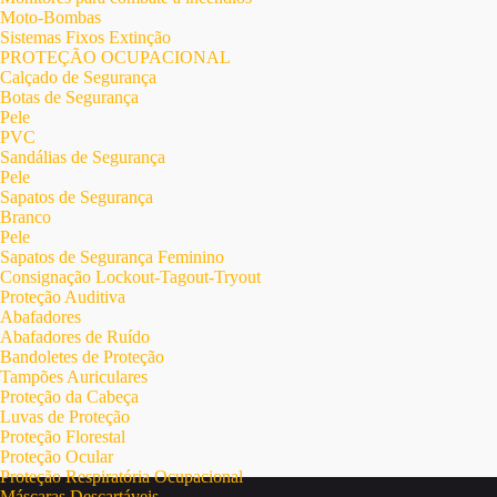
Moto-Bombas
Sistemas Fixos Extinção
PROTEÇÃO OCUPACIONAL
Calçado de Segurança
Botas de Segurança
Pele
PVC
Sandálias de Segurança
Pele
Sapatos de Segurança
Branco
Pele
Sapatos de Segurança Feminino
Consignação Lockout-Tagout-Tryout
Proteção Auditiva
Abafadores
Abafadores de Ruído
Bandoletes de Proteção
Tampões Auriculares
Proteção da Cabeça
Luvas de Proteção
Proteção Florestal
Proteção Ocular
Proteção Respiratória Ocupacional
Máscaras Descartáveis