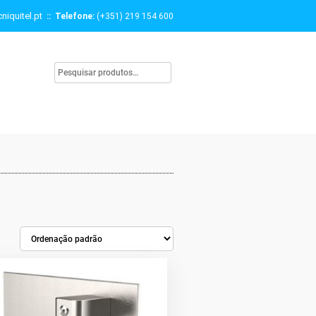
niquitel.pt
:: Telefone:
(+351) 219 154 600