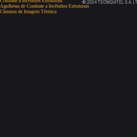
Combate a Incêndios Estruturais
© 2024 TECNIQUITEL S.A. | T
Agulhetas de Combate a Incêndios Estruturais
Câmaras de Imagem Térmica
Deteção Portátil de Gases
Eletrobombas
Equipamento de Proteção Individual
Mangueiras
Motobombas
Monitores
Combate a Incêndios Rurais
Salvamento e Desencarceramento
Soluções de Treino e Formação
RESGATE E SALVAMENTO
Fatos de Imersão
Coletes Salva-Vidas
Salva-Vidas OneUP
OneUP Trekking
CURSOS
ESPAÇOS CONFINADOS
GWO
IRATA
SEGURANÇA CONTRA INCÊNDIOS
SEGURANÇA LABORAL
TRABALHOS EM ALTURA
EMPRESA