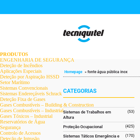
.
.
.
.
.
.
.
PRODUTOS
ENGENHARIA DE SEGURANÇA
Deteção de Incêndios
Aplicações Especiais
Homepage
»
fonte água pública inox
Deteção por Aspiração HSSD
Setor Marítimo
Sistemas Convencionais
CATEGORIAS
Sistemas Endereçáveis Schrack
Deteção Fixa de Gases
Gases Combustíveis – Building & Construction
Gases Combustíveis – Industrial
(53)
Sistemas de Trabalhos em
Gases Tóxicos – Industrial
Altura
Reservatórios de Água
(425)
Proteção Ocupacional
Segurança
Controlo de Acessos
(170)
Sistemas Táticos Emergência e
Deteção de Intrusão