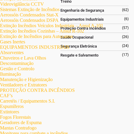
Treino
Videovigilância CCTV
Sistemas Extinção de Incêndios
(62)
Engenharia de Segurança
Aerossóis Condensados Stat-X
(6)
Equipamentos Industriais
Aerossóis Condensados DSPA
Extinção Incêndios Veículos Industriais – Ansul A-101
(57)
Proteção Contra Incêndios
Extinção Incêndios Cozinhas – Ansul R-102
Extinção de Incêndios para Autocarros
(26)
Saúde Ocupacional
Gases Inertes
(24)
Segurança Eletrónica
EQUIPAMENTOS INDUSTRIAIS
Absorventes
(17)
Resgate e Salvamento
Chuveiros e Lava Olhos
Descontaminação
Gestão e Controlo
Iluminação
Manutenção e Higienização
Ventiladores e Extratores
PROTEÇÃO CONTRA INCÊNDIOS
CAF’s
Carretéis / Equipamentos S.I.
Espumíferos
Extintores
Fogos Florestais
Geradores de Espuma
Mantas Contrafogo
Monitores para combate a incêndios