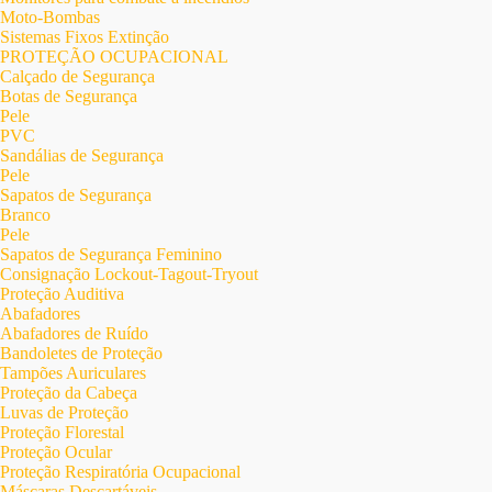
Moto-Bombas
Sistemas Fixos Extinção
PROTEÇÃO OCUPACIONAL
Calçado de Segurança
Botas de Segurança
Pele
PVC
Sandálias de Segurança
Pele
Sapatos de Segurança
Branco
Pele
Sapatos de Segurança Feminino
Consignação Lockout-Tagout-Tryout
Proteção Auditiva
Abafadores
Abafadores de Ruído
Bandoletes de Proteção
Tampões Auriculares
Proteção da Cabeça
Luvas de Proteção
Proteção Florestal
Proteção Ocular
Proteção Respiratória Ocupacional
Máscaras Descartáveis