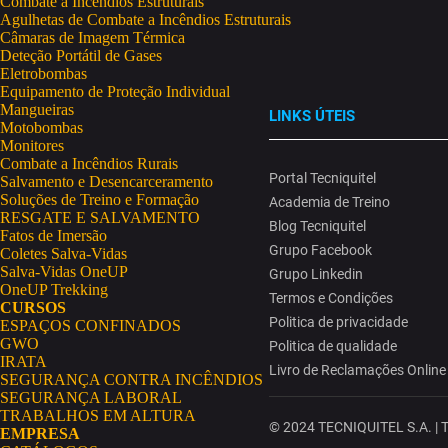
Combate a Incêndios Estruturais
Agulhetas de Combate a Incêndios Estruturais
Câmaras de Imagem Térmica
Deteção Portátil de Gases
Eletrobombas
Equipamento de Proteção Individual
Mangueiras
LINKS ÚTEIS
Motobombas
Monitores
Combate a Incêndios Rurais
Portal Tecniquitel
Salvamento e Desencarceramento
Soluções de Treino e Formação
Academia de Treino
RESGATE E SALVAMENTO
Blog Tecniquitel
Fatos de Imersão
Grupo Facebook
Coletes Salva-Vidas
Salva-Vidas OneUP
Grupo Linkedin
OneUP Trekking
Termos e Condições
CURSOS
Politica de privacidade
ESPAÇOS CONFINADOS
GWO
Politica de qualidade
IRATA
Livro de Reclamações Online
SEGURANÇA CONTRA INCÊNDIOS
SEGURANÇA LABORAL
TRABALHOS EM ALTURA
© 2024 TECNIQUITEL S.A. | To
EMPRESA