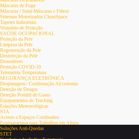
Máscaras de Fuga
Máscaras / Semi-Máscaras e Filtros
Sistemas Motorizados CleanSpace
Tapetes Industriais
Vestuário de Proteção
SAÚDE OCUPACIONAL
Proteção da Pele
Limpeza da Pele
Regeneração da Pele
Desinfeção da Pele
Doseadores
Proteção COVID-19
Telemetria Temperatura
SEGURANÇA ELETRÓNICA
Despistagem / Confirmação Alcoolemia
Deteção de Drogas
Deteção Portátil de Gases
Equipamentos de Tracking
Estações Meteorológicas
STA
Acesso a Espaços Confinados
Equipamentos para Trabalhos em Altura
Soluções Anti-Quedas
STET