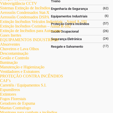
Treino
Videovigilância CCTV
Sistemas Extinção de Incêndios
(62)
Engenharia de Segurança
Aerossóis Condensados Stat-X
(6)
Equipamentos Industriais
Aerossóis Condensados DSPA
Extinção Incêndios Veículos Industriais – Ansul A-101
(57)
Proteção Contra Incêndios
Extinção Incêndios Cozinhas – Ansul R-102
Extinção de Incêndios para Autocarros
(26)
Saúde Ocupacional
Gases Inertes
(24)
Segurança Eletrónica
EQUIPAMENTOS INDUSTRIAIS
Absorventes
(17)
Resgate e Salvamento
Chuveiros e Lava Olhos
Descontaminação
Gestão e Controlo
Iluminação
Manutenção e Higienização
Ventiladores e Extratores
PROTEÇÃO CONTRA INCÊNDIOS
CAF’s
Carretéis / Equipamentos S.I.
Espumíferos
Extintores
Fogos Florestais
Geradores de Espuma
Mantas Contrafogo
Monitores para combate a incêndios