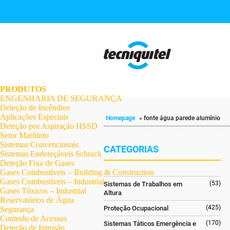
.
.
.
.
.
.
.
PRODUTOS
ENGENHARIA DE SEGURANÇA
Deteção de Incêndios
Aplicações Especiais
Homepage
»
fonte água parede alumínio
Deteção por Aspiração HSSD
Setor Marítimo
Sistemas Convencionais
CATEGORIAS
Sistemas Endereçáveis Schrack
Deteção Fixa de Gases
Gases Combustíveis – Building & Construction
Gases Combustíveis – Industrial
(53)
Sistemas de Trabalhos em
Gases Tóxicos – Industrial
Altura
Reservatórios de Água
(425)
Proteção Ocupacional
Segurança
Controlo de Acessos
(170)
Sistemas Táticos Emergência e
Deteção de Intrusão