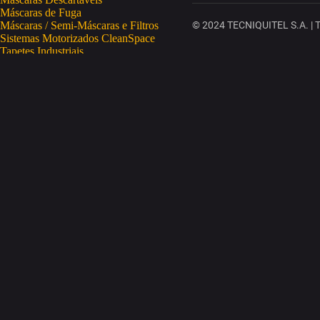
Máscaras de Fuga
Máscaras / Semi-Máscaras e Filtros
© 2024 TECNIQUITEL S.A. | To
Sistemas Motorizados CleanSpace
Tapetes Industriais
Vestuário de Proteção
SAÚDE OCUPACIONAL
Proteção da Pele
Limpeza da Pele
Regeneração da Pele
Desinfeção da Pele
Doseadores
Proteção COVID-19
Telemetria Temperatura
SEGURANÇA ELETRÓNICA
Despistagem / Confirmação Alcoolemia
Deteção de Drogas
Deteção Portátil de Gases
Equipamentos de Tracking
Estações Meteorológicas
STA
Acesso a Espaços Confinados
Equipamentos para Trabalhos em Altura
Soluções Anti-Quedas
STET