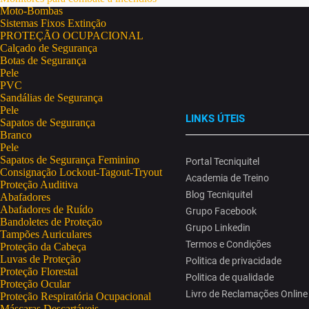
Moto-Bombas
Sistemas Fixos Extinção
PROTEÇÃO OCUPACIONAL
Calçado de Segurança
Botas de Segurança
Pele
PVC
Sandálias de Segurança
Pele
LINKS ÚTEIS
Sapatos de Segurança
Branco
Pele
Sapatos de Segurança Feminino
Portal Tecniquitel
Consignação Lockout-Tagout-Tryout
Academia de Treino
Proteção Auditiva
Blog Tecniquitel
Abafadores
Abafadores de Ruído
Grupo Facebook
Bandoletes de Proteção
Grupo Linkedin
Tampões Auriculares
Termos e Condições
Proteção da Cabeça
Luvas de Proteção
Politica de privacidade
Proteção Florestal
Politica de qualidade
Proteção Ocular
Livro de Reclamações Online
Proteção Respiratória Ocupacional
Máscaras Descartáveis