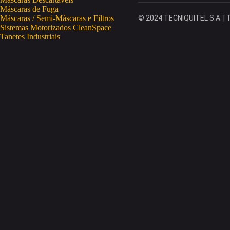
Máscaras de Fuga
Máscaras / Semi-Máscaras e Filtros
© 2024 TECNIQUITEL S.A. | T
Sistemas Motorizados CleanSpace
Tapetes Industriais
Vestuário de Proteção
SAÚDE OCUPACIONAL
Proteção da Pele
Limpeza da Pele
Regeneração da Pele
Desinfeção da Pele
Doseadores
Proteção COVID-19
Telemetria Temperatura
SEGURANÇA ELETRÓNICA
Despistagem / Confirmação Alcoolemia
Deteção de Drogas
Deteção Portátil de Gases
Equipamentos de Tracking
Estações Meteorológicas
STA
Acesso a Espaços Confinados
Equipamentos para Trabalhos em Altura
Soluções Anti-Quedas
STET