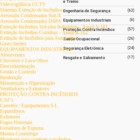
e Treino
Videovigilância CCTV
Sistemas Extinção de Incêndios
(62)
Engenharia de Segurança
Aerossóis Condensados Stat-X
(6)
Equipamentos Industriais
Aerossóis Condensados DSPA
Extinção Incêndios Veículos Industriais – Ansul A-101
(57)
Proteção Contra Incêndios
Extinção Incêndios Cozinhas – Ansul R-102
Extinção de Incêndios para Autocarros
(26)
Saúde Ocupacional
Gases Inertes
(24)
Segurança Eletrónica
EQUIPAMENTOS INDUSTRIAIS
Absorventes
(17)
Resgate e Salvamento
Chuveiros e Lava Olhos
Descontaminação
Gestão e Controlo
Iluminação
Manutenção e Higienização
Ventiladores e Extratores
PROTEÇÃO CONTRA INCÊNDIOS
CAF’s
Carretéis / Equipamentos S.I.
Espumíferos
Extintores
Fogos Florestais
Geradores de Espuma
Mantas Contrafogo
Monitores para combate a incêndios