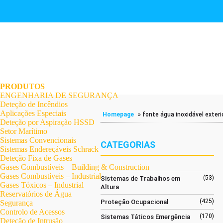
.
.
.
.
.
.
.
PRODUTOS
ENGENHARIA DE SEGURANÇA
Deteção de Incêndios
Aplicações Especiais
Homepage
»
fonte água inoxidável exteri
Deteção por Aspiração HSSD
Setor Marítimo
Sistemas Convencionais
CATEGORIAS
Sistemas Endereçáveis Schrack
Deteção Fixa de Gases
Gases Combustíveis – Building & Construction
Gases Combustíveis – Industrial
(53)
Sistemas de Trabalhos em
Gases Tóxicos – Industrial
Altura
Reservatórios de Água
(425)
Proteção Ocupacional
Segurança
Controlo de Acessos
(170)
Sistemas Táticos Emergência
Deteção de Intrusão