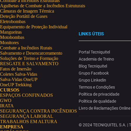
Combate a Incêndios Estruturais
Agulhetas de Combate a Incêndios Estruturais
Câmaras de Imagem Térmica
Deteção Portátil de Gases
Eletrobombas
Equipamento de Proteção Individual
Mangueiras
LINKS ÚTEIS
Motobombas
Monitores
Combate a Incêndios Rurais
Portal Tecniquitel
Salvamento e Desencarceramento
Soluções de Treino e Formação
Academia de Treino
RESGATE E SALVAMENTO
Blog Tecniquitel
Fatos de Imersão
Grupo Facebook
Coletes Salva-Vidas
Salva-Vidas OneUP
Grupo Linkedin
OneUP Trekking
Termos e Condições
CURSOS
Politica de privacidade
ESPAÇOS CONFINADOS
GWO
Politica de qualidade
IRATA
Livro de Reclamações Online
SEGURANÇA CONTRA INCÊNDIOS
SEGURANÇA LABORAL
TRABALHOS EM ALTURA
© 2024 TECNIQUITEL S.A. | To
EMPRESA