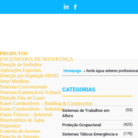
.
.
.
.
.
.
.
PRODUTOS
ENGENHARIA DE SEGURANÇA
Deteção de Incêndios
Aplicações Especiais
Homepage
»
fonte água exterior profissiona
Deteção por Aspiração HSSD
Setor Marítimo
Sistemas Convencionais
CATEGORIAS
Sistemas Endereçáveis Schrack
Deteção Fixa de Gases
Gases Combustíveis – Building & Construction
Gases Combustíveis – Industrial
(53)
Sistemas de Trabalhos em
Gases Tóxicos – Industrial
Altura
Reservatórios de Água
(425)
Proteção Ocupacional
Segurança
Controlo de Acessos
(170)
Sistemas Táticos Emergência e
Deteção de Intrusão