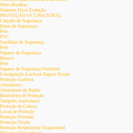
Moto-Bombas
Sistemas Fixos Extinção
PROTEÇÃO OCUPACIONAL
Calçado de Segurança
Botas de Segurança
Pele
PVC
Sandálias de Segurança
Pele
Sapatos de Segurança
Branco
Pele
Sapatos de Segurança Feminino
Consignação Lockout-Tagout-Tryout
Proteção Auditiva
Abafadores
Abafadores de Ruído
Bandoletes de Proteção
Tampões Auriculares
Proteção da Cabeça
Luvas de Proteção
Proteção Florestal
Proteção Ocular
Proteção Respiratória Ocupacional
Máscaras Descartáveis