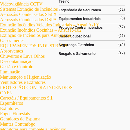
Treino
Videovigilância CCTV
Sistemas Extinção de Incêndios
(62)
Engenharia de Segurança
Aerossóis Condensados Stat-X
(6)
Equipamentos Industriais
Aerossóis Condensados DSPA
Extinção Incêndios Veículos Industriais – Ansul A-101
(57)
Proteção Contra Incêndios
Extinção Incêndios Cozinhas – Ansul R-102
Extinção de Incêndios para Autocarros
(26)
Saúde Ocupacional
Gases Inertes
(24)
Segurança Eletrónica
EQUIPAMENTOS INDUSTRIAIS
Absorventes
(17)
Resgate e Salvamento
Chuveiros e Lava Olhos
Descontaminação
Gestão e Controlo
Iluminação
Manutenção e Higienização
Ventiladores e Extratores
PROTEÇÃO CONTRA INCÊNDIOS
CAF’s
Carretéis / Equipamentos S.I.
Espumíferos
Extintores
Fogos Florestais
Geradores de Espuma
Mantas Contrafogo
Monitores para combate a incêndios