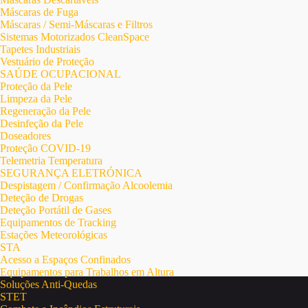
Máscaras de Fuga
Máscaras / Semi-Máscaras e Filtros
Sistemas Motorizados CleanSpace
Tapetes Industriais
Vestuário de Proteção
SAÚDE OCUPACIONAL
Proteção da Pele
Limpeza da Pele
Regeneração da Pele
Desinfeção da Pele
Doseadores
Proteção COVID-19
Telemetria Temperatura
SEGURANÇA ELETRÓNICA
Despistagem / Confirmação Alcoolemia
Deteção de Drogas
Deteção Portátil de Gases
Equipamentos de Tracking
Estações Meteorológicas
STA
Acesso a Espaços Confinados
Equipamentos para Trabalhos em Altura
Soluções Anti-Quedas
STET