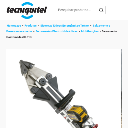
Homepage
»
Produtos
»
Sistemas Táticos Emergência e Treino
»
Salvamento e
Desencarceramento
»
Ferramentas Electro-Hidráulicas
»
Multifunções
»
Ferramenta
Combinada iCT614