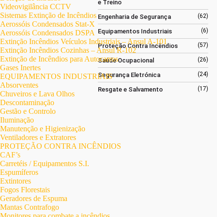
e Treino
Videovigilância CCTV
Sistemas Extinção de Incêndios
(62)
Engenharia de Segurança
Aerossóis Condensados Stat-X
(6)
Equipamentos Industriais
Aerossóis Condensados DSPA
Extinção Incêndios Veículos Industriais – Ansul A-101
(57)
Proteção Contra Incêndios
Extinção Incêndios Cozinhas – Ansul R-102
Extinção de Incêndios para Autocarros
(26)
Saúde Ocupacional
Gases Inertes
(24)
Segurança Eletrónica
EQUIPAMENTOS INDUSTRIAIS
Absorventes
(17)
Resgate e Salvamento
Chuveiros e Lava Olhos
Descontaminação
Gestão e Controlo
Iluminação
Manutenção e Higienização
Ventiladores e Extratores
PROTEÇÃO CONTRA INCÊNDIOS
CAF’s
Carretéis / Equipamentos S.I.
Espumíferos
Extintores
Fogos Florestais
Geradores de Espuma
Mantas Contrafogo
Monitores para combate a incêndios