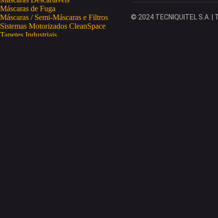
Máscaras de Fuga
Máscaras / Semi-Máscaras e Filtros
© 2024 TECNIQUITEL S.A. | T
Sistemas Motorizados CleanSpace
Tapetes Industriais
Vestuário de Proteção
SAÚDE OCUPACIONAL
Proteção da Pele
Limpeza da Pele
Regeneração da Pele
Desinfeção da Pele
Doseadores
Proteção COVID-19
Telemetria Temperatura
SEGURANÇA ELETRÓNICA
Despistagem / Confirmação Alcoolemia
Deteção de Drogas
Deteção Portátil de Gases
Equipamentos de Tracking
Estações Meteorológicas
STA
Acesso a Espaços Confinados
Equipamentos para Trabalhos em Altura
Soluções Anti-Quedas
STET