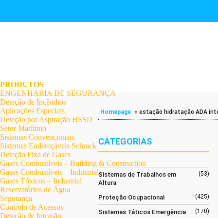
.
.
.
.
.
.
.
PRODUTOS
ENGENHARIA DE SEGURANÇA
Deteção de Incêndios
Aplicações Especiais
Homepage
»
estação hidratação ADA int
Deteção por Aspiração HSSD
Setor Marítimo
Sistemas Convencionais
CATEGORIAS
Sistemas Endereçáveis Schrack
Deteção Fixa de Gases
Gases Combustíveis – Building & Construction
Gases Combustíveis – Industrial
(53)
Sistemas de Trabalhos em
Gases Tóxicos – Industrial
Altura
Reservatórios de Água
(425)
Proteção Ocupacional
Segurança
Controlo de Acessos
(170)
Sistemas Táticos Emergência
Deteção de Intrusão