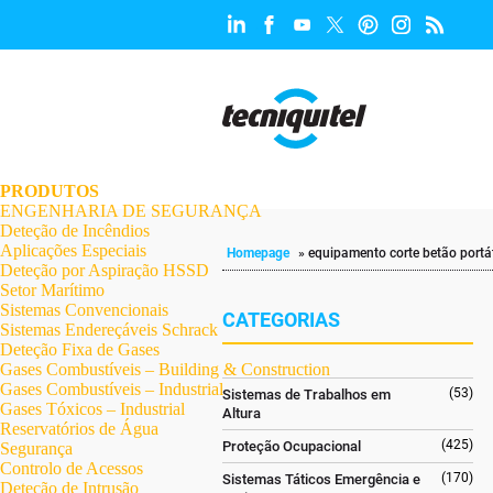
.
.
.
.
.
.
.
PRODUTOS
ENGENHARIA DE SEGURANÇA
Deteção de Incêndios
Aplicações Especiais
Homepage
»
equipamento corte betão portát
Deteção por Aspiração HSSD
Setor Marítimo
Sistemas Convencionais
CATEGORIAS
Sistemas Endereçáveis Schrack
Deteção Fixa de Gases
Gases Combustíveis – Building & Construction
Gases Combustíveis – Industrial
(53)
Sistemas de Trabalhos em
Gases Tóxicos – Industrial
Altura
Reservatórios de Água
(425)
Proteção Ocupacional
Segurança
Controlo de Acessos
(170)
Sistemas Táticos Emergência e
Deteção de Intrusão