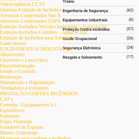
Treino
Videovigilância CCTV
Sistemas Extinção de Incêndios
(62)
Engenharia de Segurança
Aerossóis Condensados Stat-X
(6)
Equipamentos Industriais
Aerossóis Condensados DSPA
Extinção Incêndios Veículos Industriais – Ansul A-101
(57)
Proteção Contra Incêndios
Extinção Incêndios Cozinhas – Ansul R-102
Extinção de Incêndios para Autocarros
(26)
Saúde Ocupacional
Gases Inertes
(24)
Segurança Eletrónica
EQUIPAMENTOS INDUSTRIAIS
Absorventes
(17)
Resgate e Salvamento
Chuveiros e Lava Olhos
Descontaminação
Gestão e Controlo
Iluminação
Manutenção e Higienização
Ventiladores e Extratores
PROTEÇÃO CONTRA INCÊNDIOS
CAF’s
Carretéis / Equipamentos S.I.
Espumíferos
Extintores
Fogos Florestais
Geradores de Espuma
Mantas Contrafogo
Monitores para combate a incêndios