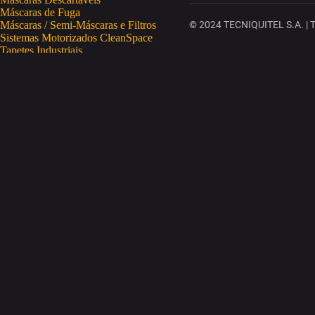
Máscaras de Fuga
Máscaras / Semi-Máscaras e Filtros
© 2024 TECNIQUITEL S.A. | To
Sistemas Motorizados CleanSpace
Tapetes Industriais
Vestuário de Proteção
SAÚDE OCUPACIONAL
Proteção da Pele
Limpeza da Pele
Regeneração da Pele
Desinfeção da Pele
Doseadores
Proteção COVID-19
Telemetria Temperatura
SEGURANÇA ELETRÓNICA
Despistagem / Confirmação Alcoolemia
Deteção de Drogas
Deteção Portátil de Gases
Equipamentos de Tracking
Estações Meteorológicas
STA
Acesso a Espaços Confinados
Equipamentos para Trabalhos em Altura
Soluções Anti-Quedas
STET