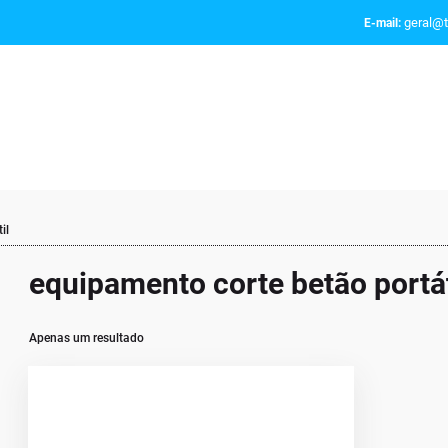
geral@t
E-mail:
il
equipamento corte betão portát
Apenas um resultado