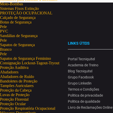
Moto-Bombas
Sistemas Fixos Extinção
PROTEÇÃO OCUPACIONAL
Calçado de Segurança
Botas de Segurança
Pele
PVC
Sandálias de Segurança
Pele
LINKS ÚTEIS
Sapatos de Segurança
Branco
Pele
Sapatos de Segurança Feminino
Portal Tecniquitel
Consignação Lockout-Tagout-Tryout
Academia de Treino
Proteção Auditiva
Blog Tecniquitel
Abafadores
Abafadores de Ruído
Grupo Facebook
Bandoletes de Proteção
Grupo Linkedin
Tampões Auriculares
Termos e Condições
Proteção da Cabeça
Luvas de Proteção
Politica de privacidade
Proteção Florestal
Politica de qualidade
Proteção Ocular
Livro de Reclamações Online
Proteção Respiratória Ocupacional
Máscaras Descartáveis